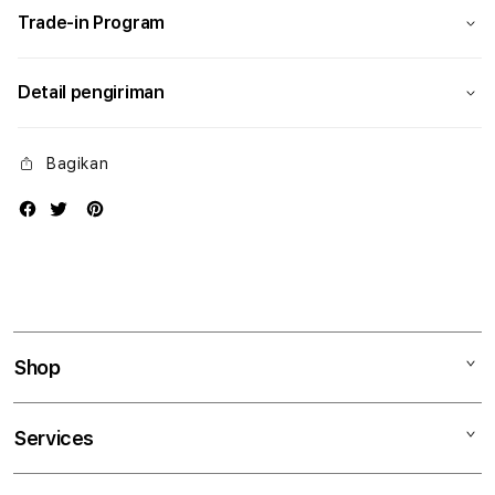
Trade-in Program
Detail pengiriman
Bagikan
Shop
Mac
Services
iPad