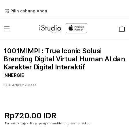
Lewati
ke
Pilih cabang Anda
konten
Keranja
1001MIMPI : True Iconic Solusi
Branding Digital Virtual Human AI dan
Karakter Digital Interaktif
INNERGIE
SKU:
4710901730444
Rp720.00 IDR
Termasuk pajak
Biaya pengiriman
dihitung saat checkout