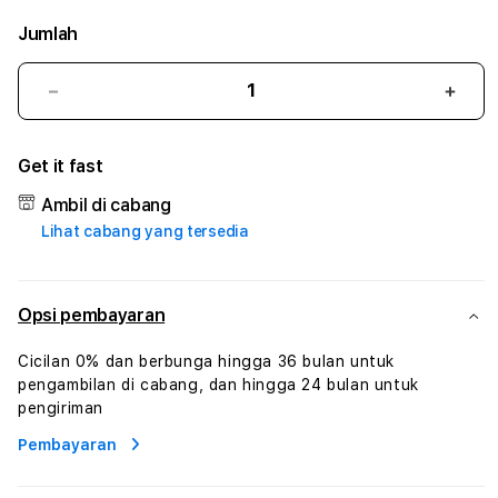
Jumlah
Kurangi
Tam
jumlah
juml
untuk
untu
Get it fast
1001MIMPI
1001
:
:
Ambil di cabang
True
True
Lihat cabang yang tersedia
Iconic
Iconi
Solusi
Solus
Branding
Bran
Digital
Digit
Opsi pembayaran
Virtual
Virtu
Human
Hum
Cicilan 0% dan berbunga hingga 36 bulan untuk
AI
AI
pengambilan di cabang, dan hingga 24 bulan untuk
dan
dan
pengiriman
Karakter
Kara
Pembayaran
Digital
Digit
Interaktif
Inter