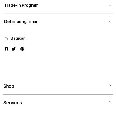
Trade-in Program
Detail pengiriman
Bagikan
Shop
Mac
Services
iPad