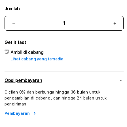
Jumlah
Kurangi
Tam
jumlah
juml
untuk
untu
Get it fast
121GACOR
121
:
:
Ambil di cabang
True
True
Lihat cabang yang tersedia
Iconic
Iconi
Solusi
Solus
Branding
Bran
Digital
Digit
Opsi pembayaran
Virtual
Virtu
Human
Hum
Cicilan 0% dan berbunga hingga 36 bulan untuk
AI
AI
pengambilan di cabang, dan hingga 24 bulan untuk
dan
dan
pengiriman
Karakter
Kara
Pembayaran
Digital
Digit
Interaktif
Inter