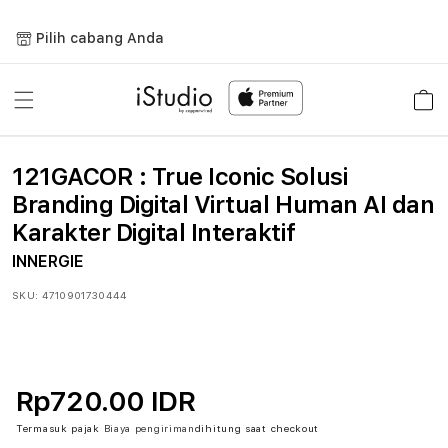
Lewati
ke
Pilih cabang Anda
konten
Keranja
121GACOR : True Iconic Solusi
Branding Digital Virtual Human AI dan
Karakter Digital Interaktif
INNERGIE
SKU:
4710901730444
Rp720.00 IDR
Termasuk pajak
Biaya pengiriman
dihitung saat checkout