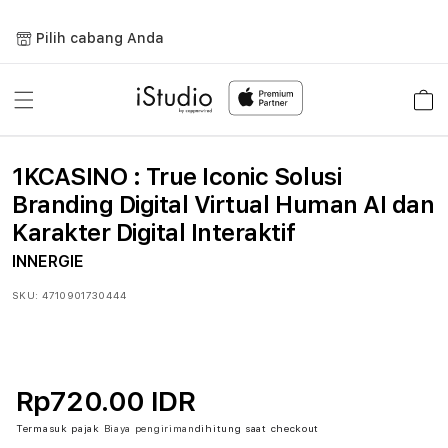
Lewati
ke
Pilih cabang Anda
konten
Keranja
1KCASINO : True Iconic Solusi
Branding Digital Virtual Human AI dan
Karakter Digital Interaktif
INNERGIE
SKU:
4710901730444
Rp720.00 IDR
Termasuk pajak
Biaya pengiriman
dihitung saat checkout