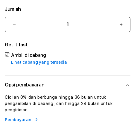
Jumlah
Kurangi
Tam
jumlah
juml
untuk
untu
Get it fast
1KCASINO
1KCA
:
:
Ambil di cabang
True
True
Lihat cabang yang tersedia
Iconic
Iconi
Solusi
Solus
Branding
Bran
Digital
Digit
Opsi pembayaran
Virtual
Virtu
Human
Hum
Cicilan 0% dan berbunga hingga 36 bulan untuk
AI
AI
pengambilan di cabang, dan hingga 24 bulan untuk
dan
dan
pengiriman
Karakter
Kara
Pembayaran
Digital
Digit
Interaktif
Inter