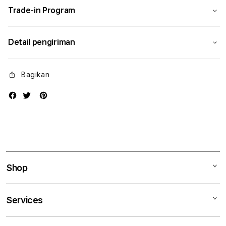
Trade-in Program
Detail pengiriman
Bagikan
Shop
Mac
Services
iPad