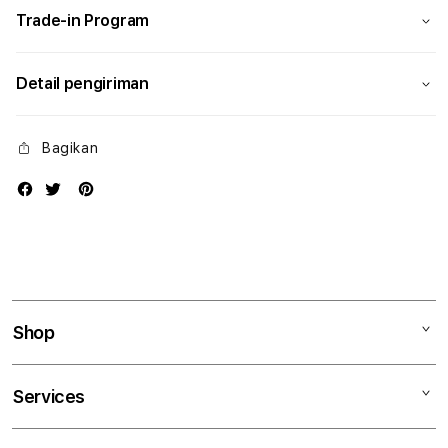
Trade-in Program
Detail pengiriman
Bagikan
Shop
Mac
Services
iPad