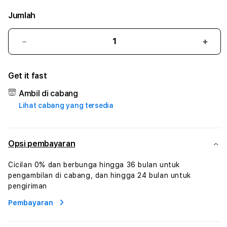
Jumlah
Kurangi
Tam
jumlah
juml
untuk
untu
Get it fast
388HERO
388
:
:
Ambil di cabang
True
True
Lihat cabang yang tersedia
Iconic
Iconi
Solusi
Solus
Branding
Bran
Digital
Digit
Opsi pembayaran
Virtual
Virtu
Human
Hum
Cicilan 0% dan berbunga hingga 36 bulan untuk
AI
AI
pengambilan di cabang, dan hingga 24 bulan untuk
dan
dan
pengiriman
Karakter
Kara
Pembayaran
Digital
Digit
Interaktif
Inter