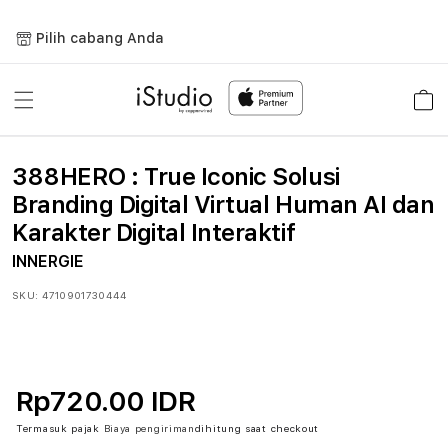
Lewati
ke
Pilih cabang Anda
konten
Keranja
388HERO : True Iconic Solusi
Branding Digital Virtual Human AI dan
Karakter Digital Interaktif
INNERGIE
SKU:
4710901730444
Rp720.00 IDR
Termasuk pajak
Biaya pengiriman
dihitung saat checkout