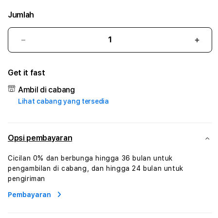
Jumlah
Kurangi
Tam
jumlah
juml
untuk
untu
Get it fast
4MTOTO
4MT
:
:
Ambil di cabang
True
True
Lihat cabang yang tersedia
Iconic
Iconi
Solusi
Solus
Branding
Bran
Digital
Digit
Opsi pembayaran
Virtual
Virtu
Human
Hum
Cicilan 0% dan berbunga hingga 36 bulan untuk
AI
AI
pengambilan di cabang, dan hingga 24 bulan untuk
dan
dan
pengiriman
Karakter
Kara
Pembayaran
Digital
Digit
Interaktif
Inter