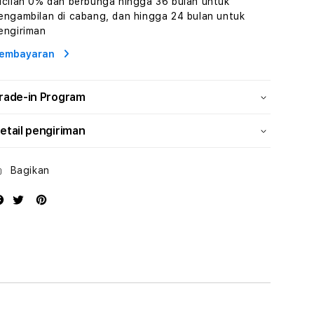
icilan 0% dan berbunga hingga 36 bulan untuk
Human
Human
engambilan di cabang, dan hingga 24 bulan untuk
AI
AI
engiriman
dan
dan
Karakter
Karakter
embayaran
Digital
Digital
Interaktif
Interaktif
rade-in Program
etail pengiriman
Bagikan