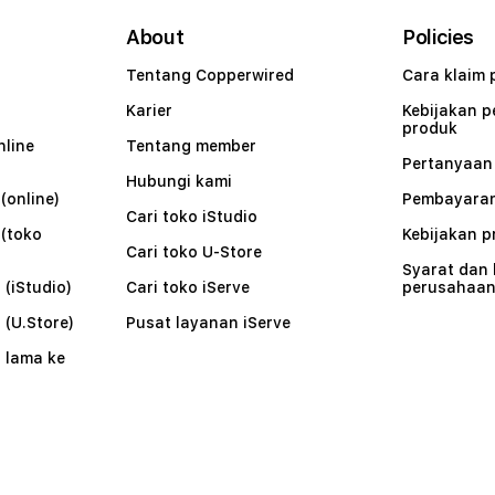
About
Policies
Tentang Copperwired
Cara klaim 
Karier
Kebijakan 
produk
nline
Tentang member
Pertanyaa
Hubungi kami
(online)
Pembayaran
Cari toko iStudio
 (toko
Kebijakan p
Cari toko U-Store
Syarat dan
 (iStudio)
Cari toko iServe
perusahaa
 (U.Store)
Pusat layanan iServe
 lama ke