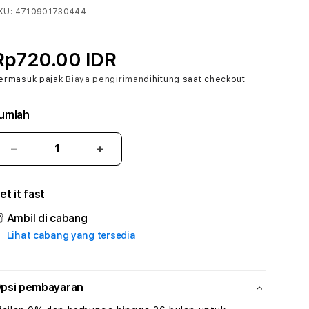
KU:
4710901730444
Rp720.00 IDR
ermasuk pajak
Biaya pengiriman
dihitung saat checkout
umlah
Kurangi
Tambah
jumlah
jumlah
untuk
untuk
et it fast
5UNSUR4
5UNSUR4
:
:
Ambil di cabang
True
True
Lihat cabang yang tersedia
Iconic
Iconic
Solusi
Solusi
Branding
Branding
Digital
Digital
psi pembayaran
Virtual
Virtual