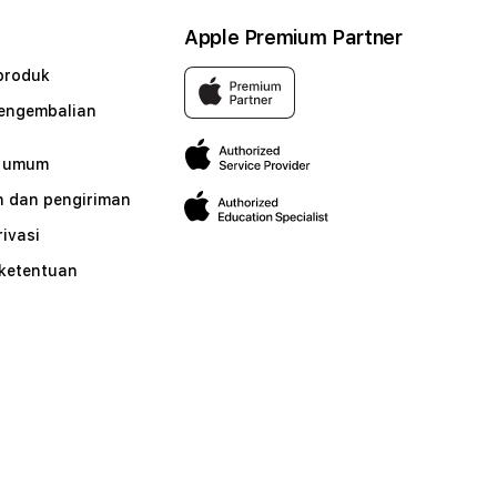
Apple Premium Partner
produk
pengembalian
n umum
 dan pengiriman
rivasi
 ketentuan
n