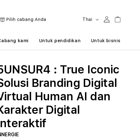
B
Masuk
Keranjang
Pilih cabang Anda
Thai
a
h
Cabang kami
Untuk pendidikan
Untuk bisnis
a
s
5UNSUR4 : True Iconic
a
Solusi Branding Digital
Virtual Human AI dan
Karakter Digital
Interaktif
NNERGIE