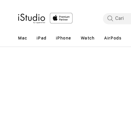
Lewati
ke
konten
Mac
iPad
iPhone
Watch
AirPods
Lewati
ke
informasi
produk