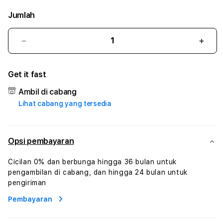
Jumlah
Kurangi
Tam
jumlah
juml
untuk
untu
Get it fast
77GACOR
77G
:
:
Ambil di cabang
True
True
Lihat cabang yang tersedia
Iconic
Iconi
Solusi
Solus
Branding
Bran
Digital
Digit
Opsi pembayaran
Virtual
Virtu
Human
Hum
Cicilan 0% dan berbunga hingga 36 bulan untuk
AI
AI
pengambilan di cabang, dan hingga 24 bulan untuk
dan
dan
pengiriman
Karakter
Kara
Pembayaran
Digital
Digit
Interaktif
Inter