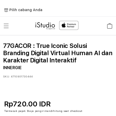
Lewati
ke
Pilih cabang Anda
konten
Keranja
77GACOR : True Iconic Solusi
Branding Digital Virtual Human AI dan
Karakter Digital Interaktif
INNERGIE
SKU:
4710901730444
Rp720.00 IDR
Termasuk pajak
Biaya pengiriman
dihitung saat checkout