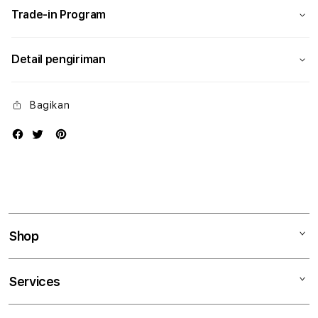
Trade-in Program
Detail pengiriman
Bagikan
Shop
Mac
Services
iPad