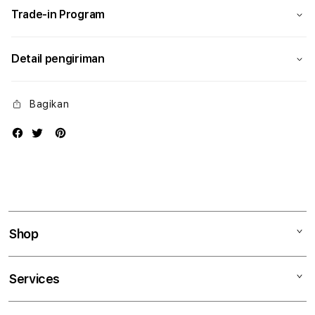
Trade-in Program
Detail pengiriman
Bagikan
Shop
Mac
Services
iPad