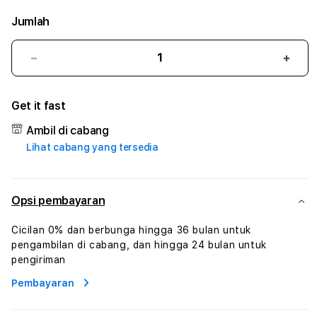
Jumlah
Kurangi
Tam
jumlah
juml
untuk
untu
Get it fast
7WYN
7WY
:
:
Ambil di cabang
True
True
Lihat cabang yang tersedia
Iconic
Iconi
Solusi
Solus
Branding
Bran
Digital
Digit
Opsi pembayaran
Virtual
Virtu
Human
Hum
Cicilan 0% dan berbunga hingga 36 bulan untuk
AI
AI
pengambilan di cabang, dan hingga 24 bulan untuk
dan
dan
pengiriman
Karakter
Kara
Pembayaran
Digital
Digit
Interaktif
Inter