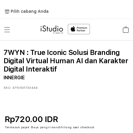
Lewati
ke
Pilih cabang Anda
konten
Keranja
7WYN : True Iconic Solusi Branding
Digital Virtual Human AI dan Karakter
Digital Interaktif
INNERGIE
SKU:
4710901730444
Rp720.00 IDR
Termasuk pajak
Biaya pengiriman
dihitung saat checkout