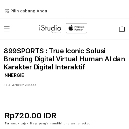
Lewati
ke
Pilih cabang Anda
konten
Keranja
899SPORTS : True Iconic Solusi
Branding Digital Virtual Human AI dan
Karakter Digital Interaktif
INNERGIE
SKU:
4710901730444
Rp720.00 IDR
Termasuk pajak
Biaya pengiriman
dihitung saat checkout