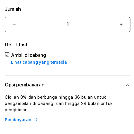
Jumlah
Kurangi
Tam
jumlah
juml
untuk
untu
Get it fast
899SPORTS
899
:
:
Ambil di cabang
True
True
Lihat cabang yang tersedia
Iconic
Iconi
Solusi
Solus
Branding
Bran
Digital
Digit
Opsi pembayaran
Virtual
Virtu
Human
Hum
Cicilan 0% dan berbunga hingga 36 bulan untuk
AI
AI
pengambilan di cabang, dan hingga 24 bulan untuk
dan
dan
pengiriman
Karakter
Kara
Pembayaran
Digital
Digit
Interaktif
Inter