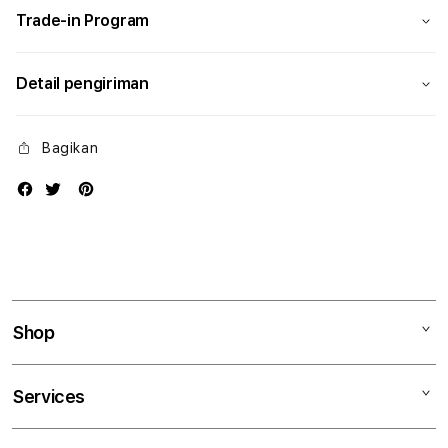
Trade-in Program
Detail pengiriman
Bagikan
Shop
Mac
Services
iPad