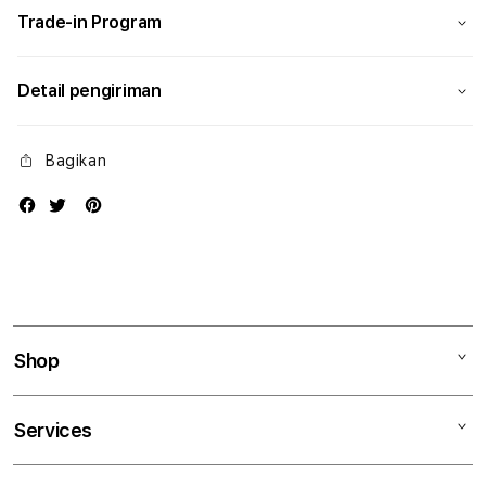
Trade-in Program
Detail pengiriman
Bagikan
Shop
Mac
Services
iPad