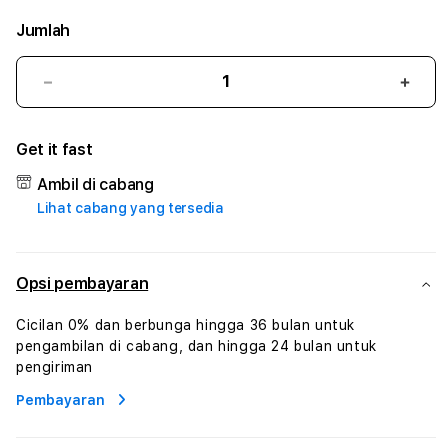
Jumlah
Kurangi
Tam
jumlah
juml
untuk
untu
Get it fast
ACE99PLAY
ACE
:
:
Ambil di cabang
True
True
Lihat cabang yang tersedia
Iconic
Iconi
Solusi
Solus
Branding
Bran
Digital
Digit
Opsi pembayaran
Virtual
Virtu
Human
Hum
Cicilan 0% dan berbunga hingga 36 bulan untuk
AI
AI
pengambilan di cabang, dan hingga 24 bulan untuk
dan
dan
pengiriman
Karakter
Kara
Pembayaran
Digital
Digit
Interaktif
Inter