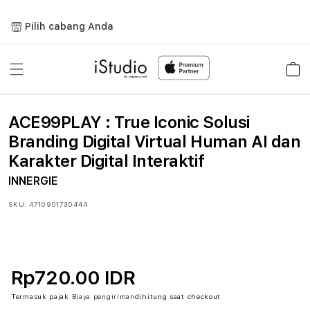
Lewati
ke
Pilih cabang Anda
konten
Keranja
ACE99PLAY : True Iconic Solusi
Branding Digital Virtual Human AI dan
Karakter Digital Interaktif
INNERGIE
SKU:
4710901730444
Rp720.00 IDR
Termasuk pajak
Biaya pengiriman
dihitung saat checkout