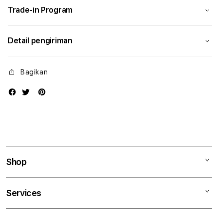
Trade-in Program
Detail pengiriman
Bagikan
Shop
Mac
Services
iPad