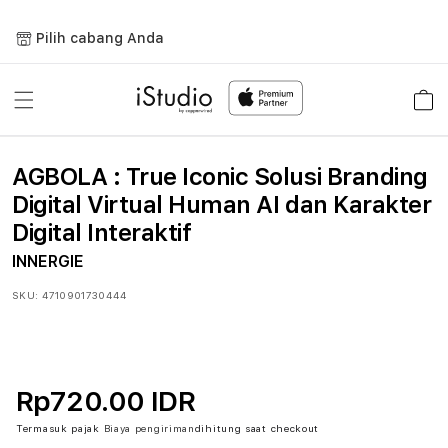
Lewati
ke
Pilih cabang Anda
konten
Keranja
AGBOLA : True Iconic Solusi Branding
Digital Virtual Human AI dan Karakter
Digital Interaktif
INNERGIE
SKU:
4710901730444
Rp720.00 IDR
Termasuk pajak
Biaya pengiriman
dihitung saat checkout