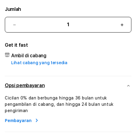
Jumlah
Kurangi
Tam
jumlah
juml
untuk
untu
Get it fast
AGBOLA
AGB
:
:
Ambil di cabang
True
True
Lihat cabang yang tersedia
Iconic
Iconi
Solusi
Solus
Branding
Bran
Digital
Digit
Opsi pembayaran
Virtual
Virtu
Human
Hum
Cicilan 0% dan berbunga hingga 36 bulan untuk
AI
AI
pengambilan di cabang, dan hingga 24 bulan untuk
dan
dan
pengiriman
Karakter
Kara
Pembayaran
Digital
Digit
Interaktif
Inter