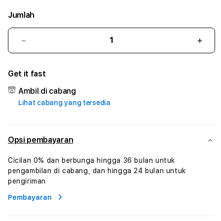
Jumlah
Kurangi
Tam
jumlah
juml
untuk
untu
Get it fast
AGENTOTO
AGE
:
:
Ambil di cabang
True
True
Lihat cabang yang tersedia
Iconic
Iconi
Solusi
Solus
Branding
Bran
Digital
Digit
Opsi pembayaran
Virtual
Virtu
Human
Hum
Cicilan 0% dan berbunga hingga 36 bulan untuk
AI
AI
pengambilan di cabang, dan hingga 24 bulan untuk
dan
dan
pengiriman
Karakter
Kara
Pembayaran
Digital
Digit
Interaktif
Inter