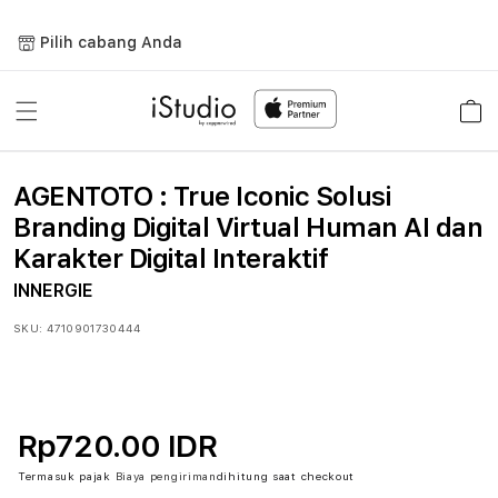
Lewati
ke
Pilih cabang Anda
konten
Keranja
AGENTOTO : True Iconic Solusi
Branding Digital Virtual Human AI dan
Karakter Digital Interaktif
INNERGIE
SKU:
4710901730444
Rp720.00 IDR
Termasuk pajak
Biaya pengiriman
dihitung saat checkout