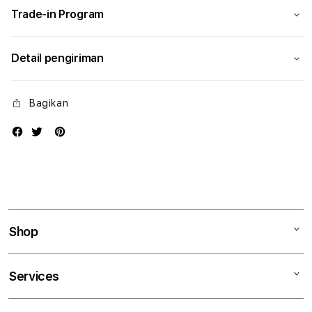
Trade-in Program
Detail pengiriman
Bagikan
Shop
Mac
Services
iPad