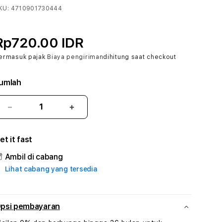
KU:
4710901730444
Rp720.00 IDR
ermasuk pajak
Biaya pengiriman
dihitung saat checkout
umlah
Kurangi
Tambah
jumlah
jumlah
untuk
untuk
et it fast
AKUNJP
AKUNJP
:
:
Ambil di cabang
True
True
Lihat cabang yang tersedia
Iconic
Iconic
Solusi
Solusi
Branding
Branding
Digital
Digital
psi pembayaran
Virtual
Virtual