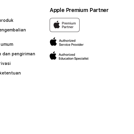
Apple Premium Partner
produk
pengembalian
n umum
 dan pengiriman
rivasi
 ketentuan
n