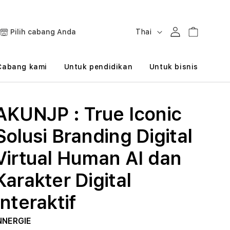
B
Masuk
Keranjang
Pilih cabang Anda
Thai
a
h
Cabang kami
Untuk pendidikan
Untuk bisnis
a
s
AKUNJP : True Iconic
a
Solusi Branding Digital
Virtual Human AI dan
Karakter Digital
Interaktif
NNERGIE