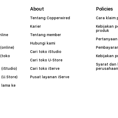
About
Policies
Tentang Copperwired
Cara klaim 
Karier
Kebijakan 
produk
nline
Tentang member
Pertanyaa
Hubungi kami
(online)
Pembayaran
Cari toko iStudio
 (toko
Kebijakan p
Cari toko U-Store
Syarat dan
 (iStudio)
Cari toko iServe
perusahaa
 (U.Store)
Pusat layanan iServe
 lama ke