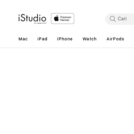
Lewati
ke
konten
Mac
iPad
iPhone
Watch
AirPods
Lewati
ke
informasi
produk