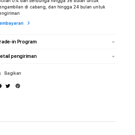
icilan 0% dan berbunga hingga 36 bulan untuk
Human
Human
engambilan di cabang, dan hingga 24 bulan untuk
AI
AI
engiriman
dan
dan
Karakter
Karakter
embayaran
Digital
Digital
Interaktif
Interaktif
rade-in Program
etail pengiriman
Bagikan