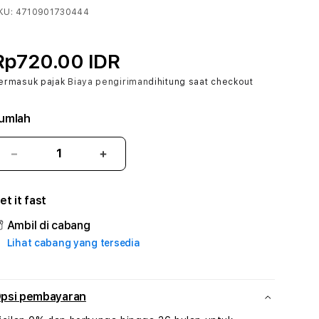
KU:
4710901730444
Rp720.00 IDR
ermasuk pajak
Biaya pengiriman
dihitung saat checkout
umlah
Kurangi
Tambah
jumlah
jumlah
untuk
untuk
et it fast
ALFABET303
ALFABET303
:
:
Ambil di cabang
True
True
Lihat cabang yang tersedia
Iconic
Iconic
Solusi
Solusi
Branding
Branding
Digital
Digital
psi pembayaran
Virtual
Virtual