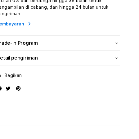
icilan 0% dan berbunga hingga 36 bulan untuk
Human
Human
engambilan di cabang, dan hingga 24 bulan untuk
AI
AI
engiriman
dan
dan
Karakter
Karakter
embayaran
Digital
Digital
Interaktif
Interaktif
rade-in Program
etail pengiriman
Bagikan