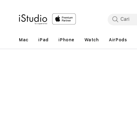
Lewati
ke
konten
Mac
iPad
iPhone
Watch
AirPods
Lewati
ke
informasi
produk