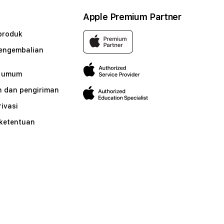
Apple Premium Partner
produk
pengembalian
n umum
 dan pengiriman
rivasi
 ketentuan
n