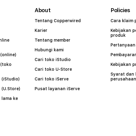
About
Policies
Tentang Copperwired
Cara klaim 
Karier
Kebijakan 
produk
nline
Tentang member
Pertanyaa
Hubungi kami
(online)
Pembayaran
Cari toko iStudio
 (toko
Kebijakan p
Cari toko U-Store
Syarat dan
 (iStudio)
Cari toko iServe
perusahaa
 (U.Store)
Pusat layanan iServe
 lama ke