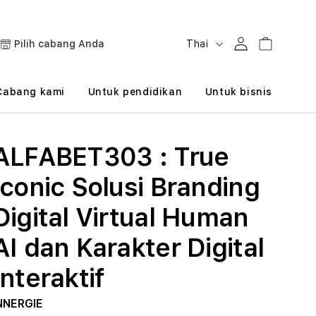
B
Masuk
Keranjang
Pilih cabang Anda
Thai
a
h
Cabang kami
Untuk pendidikan
Untuk bisnis
a
s
ALFABET303 : True
a
Iconic Solusi Branding
Digital Virtual Human
AI dan Karakter Digital
Interaktif
NNERGIE