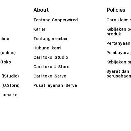
About
Policies
Tentang Copperwired
Cara klaim 
Karier
Kebijakan 
produk
nline
Tentang member
Pertanyaa
Hubungi kami
(online)
Pembayaran
Cari toko iStudio
 (toko
Kebijakan p
Cari toko U-Store
Syarat dan
 (iStudio)
Cari toko iServe
perusahaa
 (U.Store)
Pusat layanan iServe
 lama ke