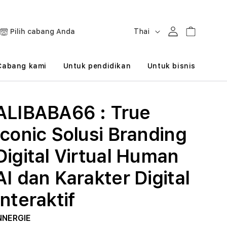
B
Masuk
Keranjang
Pilih cabang Anda
Thai
a
h
Cabang kami
Untuk pendidikan
Untuk bisnis
a
s
ALIBABA66 : True
a
Iconic Solusi Branding
Digital Virtual Human
AI dan Karakter Digital
Interaktif
NNERGIE