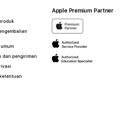
Apple Premium Partner
produk
pengembalian
n umum
 dan pengiriman
rivasi
 ketentuan
n