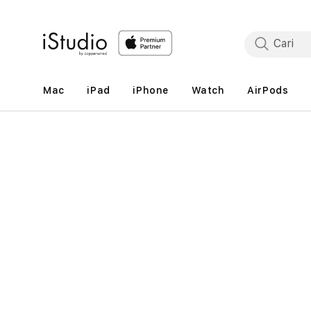
Lewati
ke
konten
Mac
iPad
iPhone
Watch
AirPods
Lewati
ke
informasi
produk