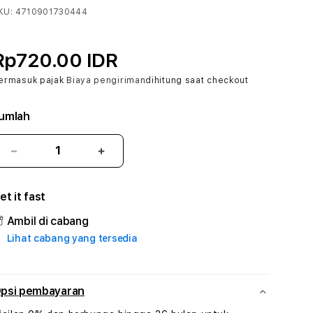
KU:
4710901730444
Rp720.00 IDR
ermasuk pajak
Biaya pengiriman
dihitung saat checkout
umlah
Kurangi
Tambah
jumlah
jumlah
untuk
untuk
et it fast
ALIBABA66
ALIBABA66
:
:
Ambil di cabang
True
True
Lihat cabang yang tersedia
Iconic
Iconic
Solusi
Solusi
Branding
Branding
Digital
Digital
psi pembayaran
Virtual
Virtual