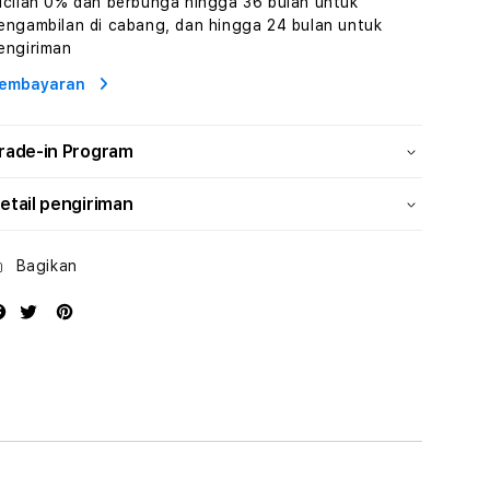
icilan 0% dan berbunga hingga 36 bulan untuk
Human
Human
engambilan di cabang, dan hingga 24 bulan untuk
AI
AI
engiriman
dan
dan
Karakter
Karakter
embayaran
Digital
Digital
Interaktif
Interaktif
rade-in Program
etail pengiriman
Bagikan