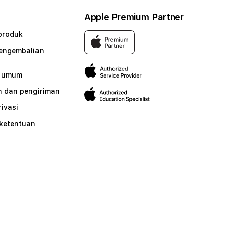
Apple Premium Partner
produk
pengembalian
n umum
 dan pengiriman
rivasi
 ketentuan
n