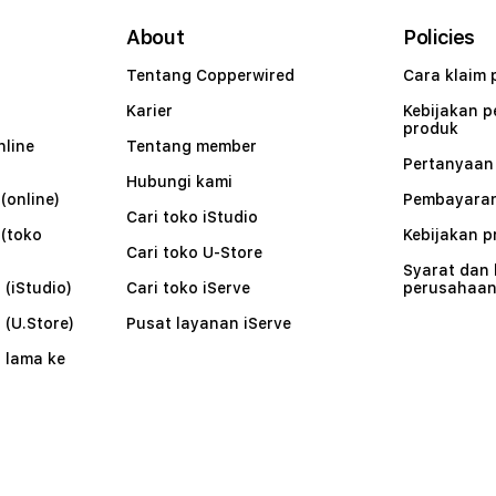
About
Policies
Tentang Copperwired
Cara klaim 
Karier
Kebijakan 
produk
nline
Tentang member
Pertanyaa
Hubungi kami
(online)
Pembayaran
Cari toko iStudio
 (toko
Kebijakan p
Cari toko U-Store
Syarat dan
 (iStudio)
Cari toko iServe
perusahaa
 (U.Store)
Pusat layanan iServe
 lama ke