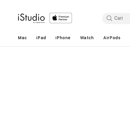
Lewati
ke
konten
Mac
iPad
iPhone
Watch
AirPods
Lewati
ke
informasi
produk