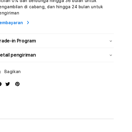
icilan 0% dan berbunga hingga 36 bulan untuk
Human
Human
engambilan di cabang, dan hingga 24 bulan untuk
AI
AI
engiriman
dan
dan
Karakter
Karakter
embayaran
Digital
Digital
Interaktif
Interaktif
rade-in Program
etail pengiriman
Bagikan