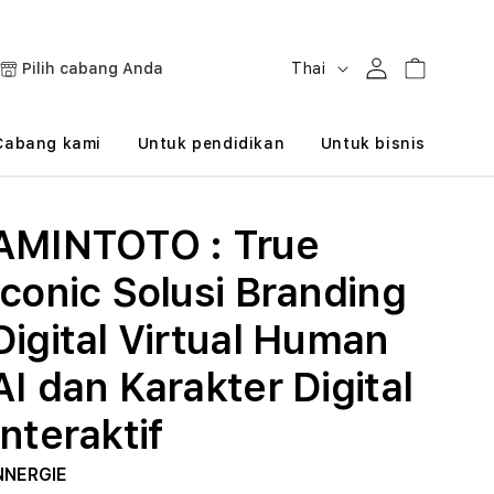
B
Masuk
Keranjang
Pilih cabang Anda
Thai
a
h
Cabang kami
Untuk pendidikan
Untuk bisnis
a
s
AMINTOTO : True
a
Iconic Solusi Branding
Digital Virtual Human
AI dan Karakter Digital
Interaktif
NNERGIE