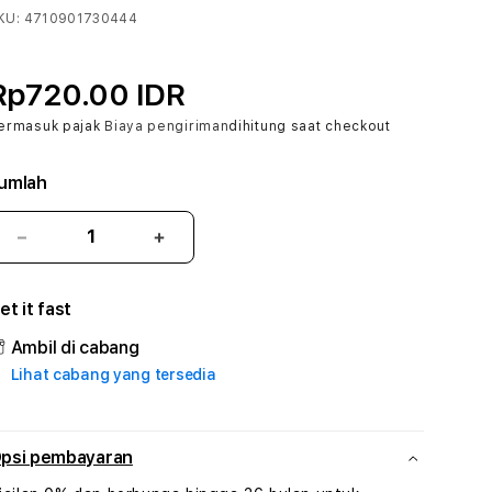
KU:
4710901730444
Rp720.00 IDR
ermasuk pajak
Biaya pengiriman
dihitung saat checkout
umlah
Kurangi
Tambah
jumlah
jumlah
untuk
untuk
et it fast
AMINTOTO
AMINTOTO
:
:
Ambil di cabang
True
True
Lihat cabang yang tersedia
Iconic
Iconic
Solusi
Solusi
Branding
Branding
Digital
Digital
psi pembayaran
Virtual
Virtual