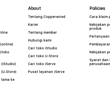
About
Policies
Tentang Copperwired
Cara klaim 
Karier
Kebijakan 
produk
nline
Tentang member
Pertanyaa
Hubungi kami
(online)
Pembayaran
Cari toko iStudio
 (toko
Kebijakan p
Cari toko U-Store
Syarat dan
 (iStudio)
Cari toko iServe
perusahaa
 (U.Store)
Pusat layanan iServe
 lama ke