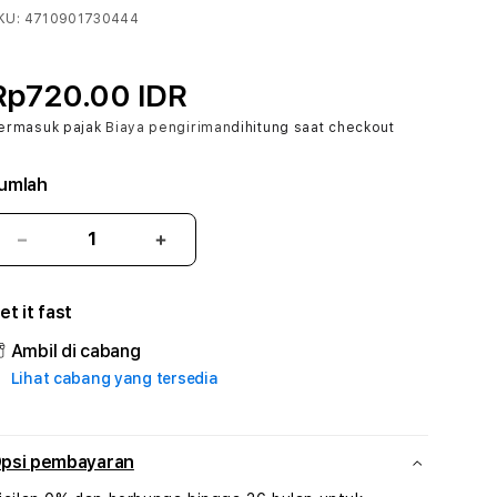
KU:
4710901730444
Rp720.00 IDR
ermasuk pajak
Biaya pengiriman
dihitung saat checkout
umlah
Kurangi
Tambah
jumlah
jumlah
untuk
untuk
et it fast
AMUTOGEL
AMUTOGEL
:
:
Ambil di cabang
True
True
Lihat cabang yang tersedia
Iconic
Iconic
Solusi
Solusi
Branding
Branding
Digital
Digital
psi pembayaran
Virtual
Virtual