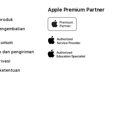
Apple Premium Partner
produk
pengembalian
n umum
 dan pengiriman
rivasi
 ketentuan
n