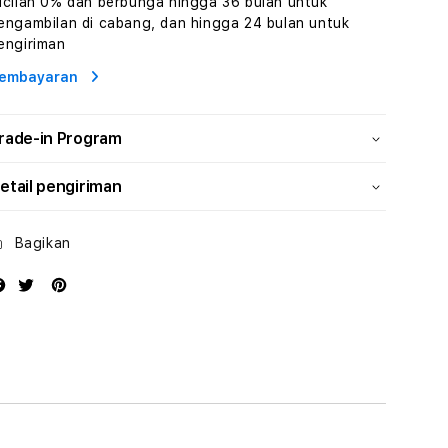
icilan 0% dan berbunga hingga 36 bulan untuk
Human
Human
engambilan di cabang, dan hingga 24 bulan untuk
AI
AI
engiriman
dan
dan
Karakter
Karakter
embayaran
Digital
Digital
Interaktif
Interaktif
rade-in Program
etail pengiriman
Bagikan