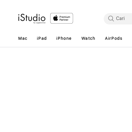
Lewati
ke
konten
Mac
iPad
iPhone
Watch
AirPods
Lewati
ke
informasi
produk