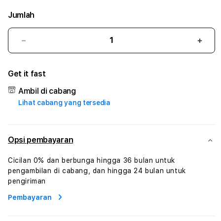
Jumlah
Kurangi
Tam
jumlah
juml
untuk
untu
Get it fast
ANGKASA138
ANG
:
:
Ambil di cabang
True
True
Lihat cabang yang tersedia
Iconic
Iconi
Solusi
Solus
Branding
Bran
Digital
Digit
Opsi pembayaran
Virtual
Virtu
Human
Hum
Cicilan 0% dan berbunga hingga 36 bulan untuk
AI
AI
pengambilan di cabang, dan hingga 24 bulan untuk
dan
dan
pengiriman
Karakter
Kara
Pembayaran
Digital
Digit
Interaktif
Inter