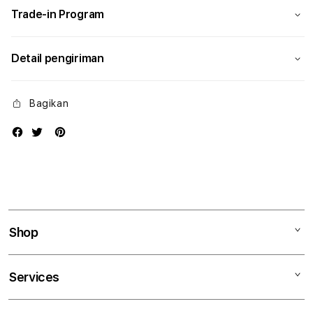
Trade-in Program
Detail pengiriman
Bagikan
Shop
Mac
Services
iPad