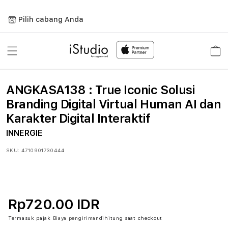
Lewati
ke
Pilih cabang Anda
konten
Keranja
ANGKASA138 : True Iconic Solusi
Branding Digital Virtual Human AI dan
Karakter Digital Interaktif
INNERGIE
SKU:
4710901730444
Rp720.00 IDR
Termasuk pajak
Biaya pengiriman
dihitung saat checkout