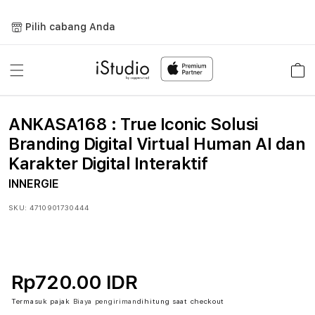
Lewati
ke
Pilih cabang Anda
konten
Keranja
ANKASA168 : True Iconic Solusi
Branding Digital Virtual Human AI dan
Karakter Digital Interaktif
INNERGIE
SKU:
4710901730444
Rp720.00 IDR
Termasuk pajak
Biaya pengiriman
dihitung saat checkout