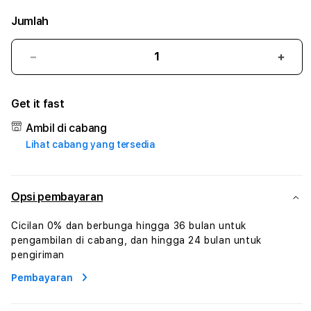
Jumlah
Kurangi
Tam
jumlah
juml
untuk
untu
Get it fast
ANKASA168
ANK
:
:
Ambil di cabang
True
True
Lihat cabang yang tersedia
Iconic
Iconi
Solusi
Solus
Branding
Bran
Digital
Digit
Opsi pembayaran
Virtual
Virtu
Human
Hum
Cicilan 0% dan berbunga hingga 36 bulan untuk
AI
AI
pengambilan di cabang, dan hingga 24 bulan untuk
dan
dan
pengiriman
Karakter
Kara
Pembayaran
Digital
Digit
Interaktif
Inter