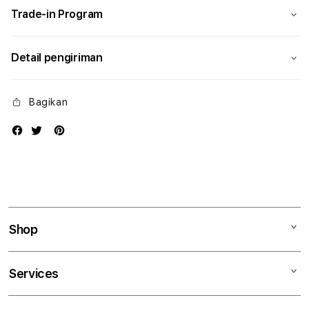
Trade-in Program
Detail pengiriman
Bagikan
Shop
Mac
Services
iPad