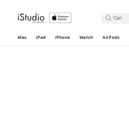
Lewati
ke
konten
Mac
iPad
iPhone
Watch
AirPods
Lewati
ke
informasi
produk