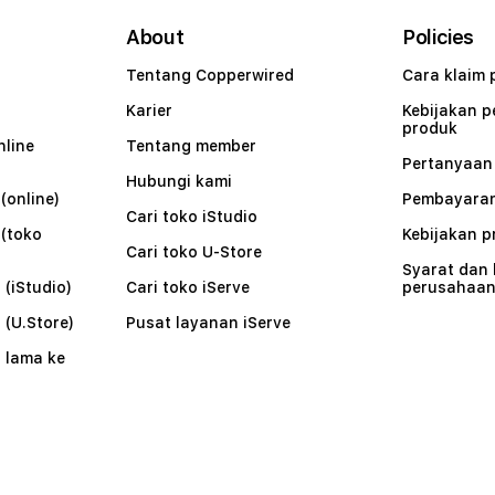
About
Policies
Tentang Copperwired
Cara klaim 
Karier
Kebijakan 
produk
nline
Tentang member
Pertanyaa
Hubungi kami
(online)
Pembayaran
Cari toko iStudio
 (toko
Kebijakan p
Cari toko U-Store
Syarat dan
 (iStudio)
Cari toko iServe
perusahaa
 (U.Store)
Pusat layanan iServe
 lama ke