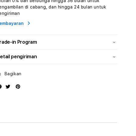
icilan 0% dan berbunga hingga 36 bulan untuk
Human
Human
engambilan di cabang, dan hingga 24 bulan untuk
AI
AI
engiriman
dan
dan
Karakter
Karakter
embayaran
Digital
Digital
Interaktif
Interaktif
rade-in Program
etail pengiriman
Bagikan