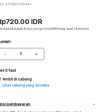
KU:
4710901730444
Rp720.00 IDR
ermasuk pajak
Biaya pengiriman
dihitung saat checkout
umlah
Kurangi
Tambah
jumlah
jumlah
untuk
untuk
et it fast
ANUGRATOTO
ANUGRATOTO
:
:
Ambil di cabang
True
True
Lihat cabang yang tersedia
Iconic
Iconic
Solusi
Solusi
Branding
Branding
Digital
Digital
psi pembayaran
Virtual
Virtual