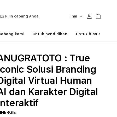
B
Masuk
Keranjang
Pilih cabang Anda
Thai
a
h
Cabang kami
Untuk pendidikan
Untuk bisnis
a
s
ANUGRATOTO : True
a
Iconic Solusi Branding
Digital Virtual Human
AI dan Karakter Digital
Interaktif
NNERGIE