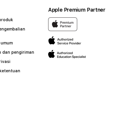
Apple Premium Partner
produk
pengembalian
n umum
 dan pengiriman
rivasi
 ketentuan
n