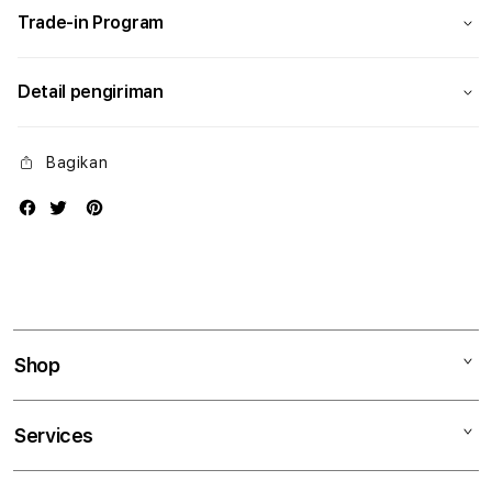
Trade-in Program
Detail pengiriman
Bagikan
Shop
Mac
Services
iPad