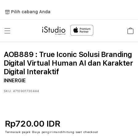
Lewati
ke
Pilih cabang Anda
konten
Keranja
AOB889 : True Iconic Solusi Branding
Digital Virtual Human AI dan Karakter
Digital Interaktif
INNERGIE
SKU:
4710901730444
Rp720.00 IDR
Termasuk pajak
Biaya pengiriman
dihitung saat checkout