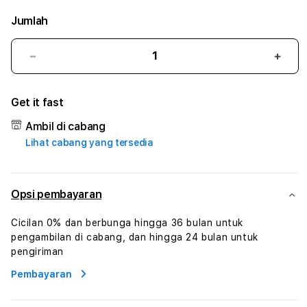
Jumlah
Kurangi
Tam
jumlah
juml
untuk
untu
Get it fast
AOB889
AOB
:
:
Ambil di cabang
True
True
Lihat cabang yang tersedia
Iconic
Iconi
Solusi
Solus
Branding
Bran
Digital
Digit
Opsi pembayaran
Virtual
Virtu
Human
Hum
Cicilan 0% dan berbunga hingga 36 bulan untuk
AI
AI
pengambilan di cabang, dan hingga 24 bulan untuk
dan
dan
pengiriman
Karakter
Kara
Pembayaran
Digital
Digit
Interaktif
Inter