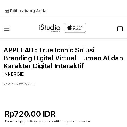
Lewati
ke
Pilih cabang Anda
konten
Keranja
APPLE4D : True Iconic Solusi
Branding Digital Virtual Human AI dan
Karakter Digital Interaktif
INNERGIE
SKU:
4710901730444
Rp720.00 IDR
Termasuk pajak
Biaya pengiriman
dihitung saat checkout