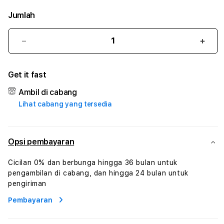
Jumlah
Kurangi
Tam
jumlah
juml
untuk
untu
Get it fast
APPLE4D
APP
:
:
Ambil di cabang
True
True
Lihat cabang yang tersedia
Iconic
Iconi
Solusi
Solus
Branding
Bran
Digital
Digit
Opsi pembayaran
Virtual
Virtu
Human
Hum
Cicilan 0% dan berbunga hingga 36 bulan untuk
AI
AI
pengambilan di cabang, dan hingga 24 bulan untuk
dan
dan
pengiriman
Karakter
Kara
Pembayaran
Digital
Digit
Interaktif
Inter