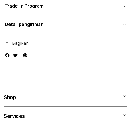
Trade-in Program
Detail pengiriman
Bagikan
Shop
Mac
Services
iPad