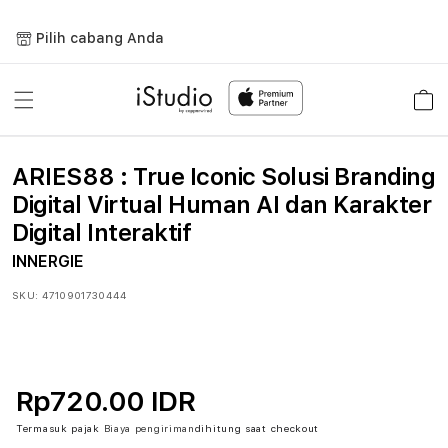
Lewati
ke
Pilih cabang Anda
konten
Keranja
ARIES88 : True Iconic Solusi Branding
Digital Virtual Human AI dan Karakter
Digital Interaktif
INNERGIE
SKU:
4710901730444
Rp720.00 IDR
Termasuk pajak
Biaya pengiriman
dihitung saat checkout