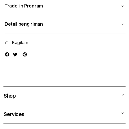
Trade-in Program
Detail pengiriman
Bagikan
Shop
Mac
Services
iPad