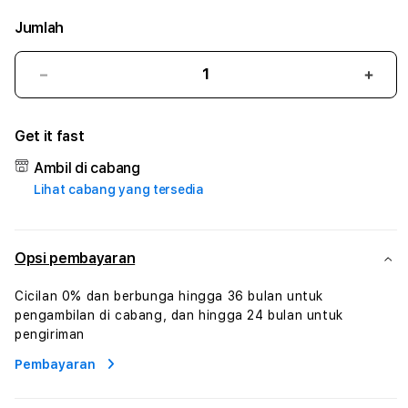
Jumlah
Kurangi
Tam
jumlah
juml
untuk
untu
Get it fast
ARIES88
ARIE
:
:
Ambil di cabang
True
True
Lihat cabang yang tersedia
Iconic
Iconi
Solusi
Solus
Branding
Bran
Digital
Digit
Opsi pembayaran
Virtual
Virtu
Human
Hum
Cicilan 0% dan berbunga hingga 36 bulan untuk
AI
AI
pengambilan di cabang, dan hingga 24 bulan untuk
dan
dan
pengiriman
Karakter
Kara
Pembayaran
Digital
Digit
Interaktif
Inter