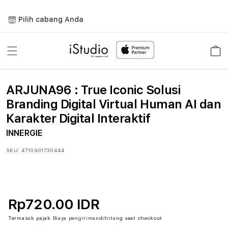
Lewati
ke
Pilih cabang Anda
konten
Keranja
ARJUNA96 : True Iconic Solusi
Branding Digital Virtual Human AI dan
Karakter Digital Interaktif
INNERGIE
SKU:
4710901730444
Rp720.00 IDR
Termasuk pajak
Biaya pengiriman
dihitung saat checkout