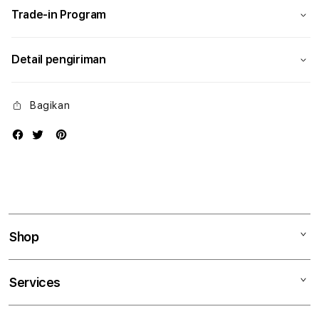
Trade-in Program
Detail pengiriman
Bagikan
Shop
Mac
Services
iPad