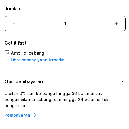
Jumlah
Kurangi
Tam
jumlah
juml
untuk
untu
Get it fast
ARJUNA96
ARJ
:
:
Ambil di cabang
True
True
Lihat cabang yang tersedia
Iconic
Iconi
Solusi
Solus
Branding
Bran
Digital
Digit
Opsi pembayaran
Virtual
Virtu
Human
Hum
Cicilan 0% dan berbunga hingga 36 bulan untuk
AI
AI
pengambilan di cabang, dan hingga 24 bulan untuk
dan
dan
pengiriman
Karakter
Kara
Pembayaran
Digital
Digit
Interaktif
Inter