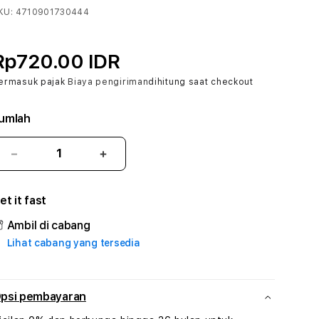
KU:
4710901730444
Rp720.00 IDR
ermasuk pajak
Biaya pengiriman
dihitung saat checkout
umlah
Kurangi
Tambah
jumlah
jumlah
untuk
untuk
et it fast
ASEAN99
ASEAN99
:
:
Ambil di cabang
True
True
Lihat cabang yang tersedia
Iconic
Iconic
Solusi
Solusi
Branding
Branding
Digital
Digital
psi pembayaran
Virtual
Virtual