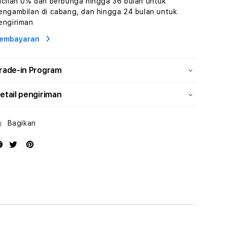
icilan 0% dan berbunga hingga 36 bulan untuk
Human
Human
engambilan di cabang, dan hingga 24 bulan untuk
AI
AI
engiriman
dan
dan
Karakter
Karakter
embayaran
Digital
Digital
Interaktif
Interaktif
rade-in Program
etail pengiriman
Bagikan