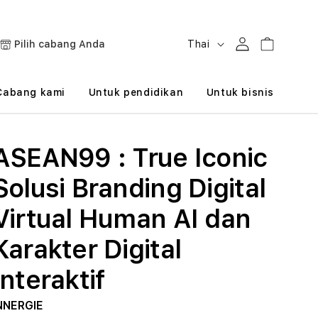
B
Masuk
Keranjang
Pilih cabang Anda
Thai
a
h
Cabang kami
Untuk pendidikan
Untuk bisnis
a
s
ASEAN99 : True Iconic
a
Solusi Branding Digital
Virtual Human AI dan
Karakter Digital
Interaktif
NNERGIE