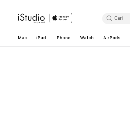
Lewati
ke
konten
Mac
iPad
iPhone
Watch
AirPods
Lewati
ke
informasi
produk