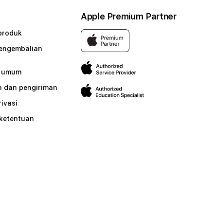
Apple Premium Partner
produk
pengembalian
n umum
 dan pengiriman
rivasi
 ketentuan
n