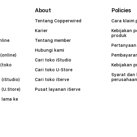
About
Policies
Tentang Copperwired
Cara klaim 
Karier
Kebijakan 
produk
nline
Tentang member
Pertanyaa
Hubungi kami
(online)
Pembayaran
Cari toko iStudio
 (toko
Kebijakan p
Cari toko U-Store
Syarat dan
 (iStudio)
Cari toko iServe
perusahaa
 (U.Store)
Pusat layanan iServe
 lama ke