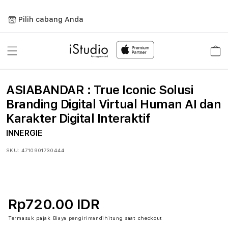
Lewati
ke
Pilih cabang Anda
konten
Keranja
ASIABANDAR : True Iconic Solusi
Branding Digital Virtual Human AI dan
Karakter Digital Interaktif
INNERGIE
SKU:
4710901730444
Rp720.00 IDR
Termasuk pajak
Biaya pengiriman
dihitung saat checkout