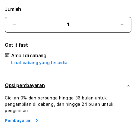
Jumlah
Kurangi
Tam
jumlah
juml
untuk
untu
Get it fast
ASIABANDAR
ASI
:
:
Ambil di cabang
True
True
Lihat cabang yang tersedia
Iconic
Iconi
Solusi
Solus
Branding
Bran
Digital
Digit
Opsi pembayaran
Virtual
Virtu
Human
Hum
Cicilan 0% dan berbunga hingga 36 bulan untuk
AI
AI
pengambilan di cabang, dan hingga 24 bulan untuk
dan
dan
pengiriman
Karakter
Kara
Pembayaran
Digital
Digit
Interaktif
Inter