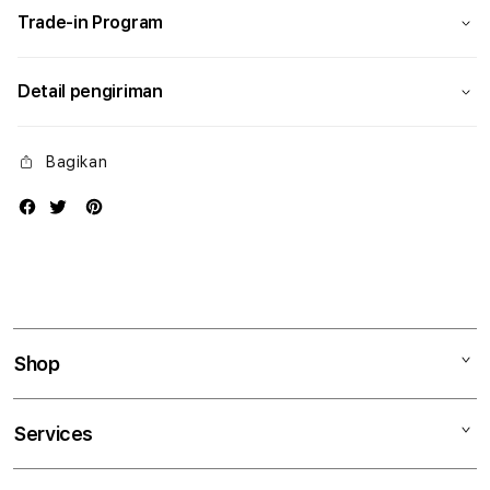
Trade-in Program
Detail pengiriman
Bagikan
Shop
Mac
Services
iPad