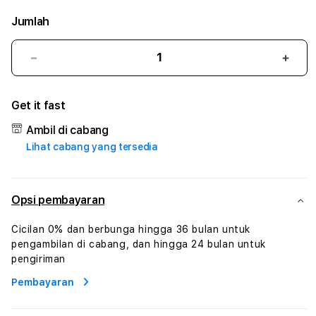
Jumlah
Kurangi
Tam
jumlah
juml
untuk
untu
Get it fast
ASIAN4D
ASI
:
:
Ambil di cabang
True
True
Lihat cabang yang tersedia
Iconic
Iconi
Solusi
Solus
Branding
Bran
Digital
Digit
Opsi pembayaran
Virtual
Virtu
Human
Hum
Cicilan 0% dan berbunga hingga 36 bulan untuk
AI
AI
pengambilan di cabang, dan hingga 24 bulan untuk
dan
dan
pengiriman
Karakter
Kara
Pembayaran
Digital
Digit
Interaktif
Inter