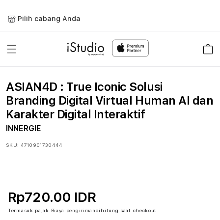
Lewati
ke
Pilih cabang Anda
konten
Keranja
ASIAN4D : True Iconic Solusi
Branding Digital Virtual Human AI dan
Karakter Digital Interaktif
INNERGIE
SKU:
4710901730444
Rp720.00 IDR
Termasuk pajak
Biaya pengiriman
dihitung saat checkout