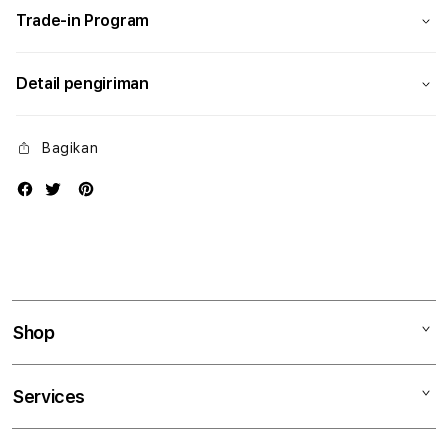
Trade-in Program
Detail pengiriman
Bagikan
Shop
Mac
Services
iPad