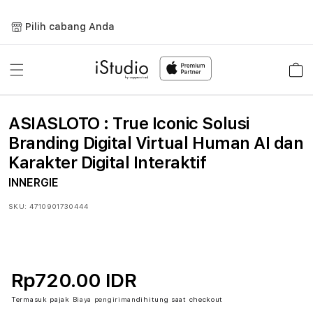
Lewati
ke
Pilih cabang Anda
konten
Keranja
ASIASLOTO : True Iconic Solusi
Branding Digital Virtual Human AI dan
Karakter Digital Interaktif
INNERGIE
SKU:
4710901730444
Rp720.00 IDR
Termasuk pajak
Biaya pengiriman
dihitung saat checkout