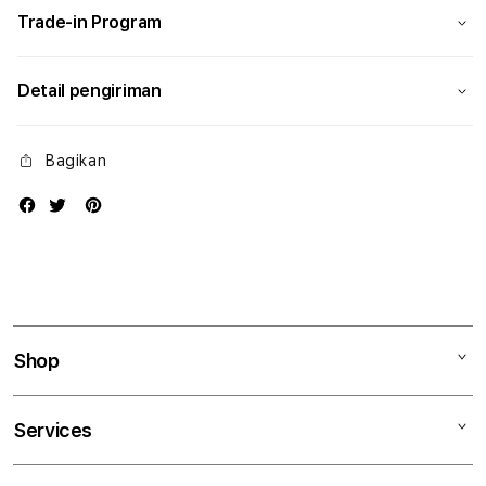
Trade-in Program
Detail pengiriman
Bagikan
Shop
Mac
Services
iPad