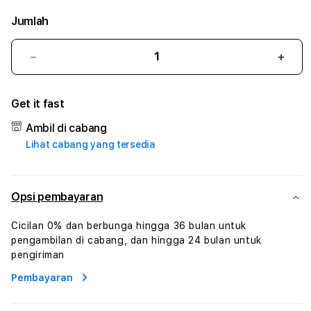
Jumlah
Kurangi
Tam
jumlah
juml
untuk
untu
Get it fast
ASIASLOTO
ASIA
:
:
Ambil di cabang
True
True
Lihat cabang yang tersedia
Iconic
Iconi
Solusi
Solus
Branding
Bran
Digital
Digit
Opsi pembayaran
Virtual
Virtu
Human
Hum
Cicilan 0% dan berbunga hingga 36 bulan untuk
AI
AI
pengambilan di cabang, dan hingga 24 bulan untuk
dan
dan
pengiriman
Karakter
Kara
Pembayaran
Digital
Digit
Interaktif
Inter