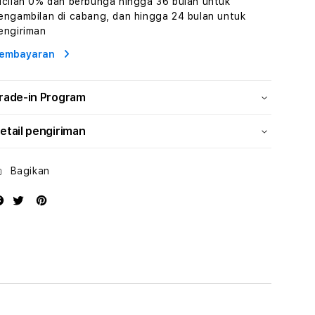
icilan 0% dan berbunga hingga 36 bulan untuk
Human
Human
engambilan di cabang, dan hingga 24 bulan untuk
AI
AI
engiriman
dan
dan
Karakter
Karakter
embayaran
Digital
Digital
Interaktif
Interaktif
rade-in Program
etail pengiriman
Bagikan