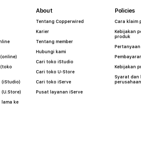
About
Policies
Tentang Copperwired
Cara klaim 
Karier
Kebijakan 
produk
nline
Tentang member
Pertanyaa
Hubungi kami
(online)
Pembayaran
Cari toko iStudio
 (toko
Kebijakan p
Cari toko U-Store
Syarat dan
 (iStudio)
Cari toko iServe
perusahaa
 (U.Store)
Pusat layanan iServe
 lama ke