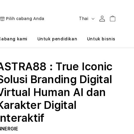
B
Masuk
Keranjang
Pilih cabang Anda
Thai
a
h
Cabang kami
Untuk pendidikan
Untuk bisnis
a
s
ASTRA88 : True Iconic
a
Solusi Branding Digital
Virtual Human AI dan
Karakter Digital
Interaktif
NNERGIE