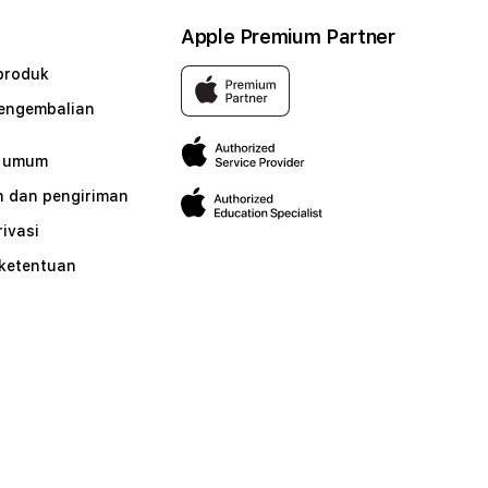
Apple Premium Partner
produk
pengembalian
n umum
 dan pengiriman
rivasi
 ketentuan
n