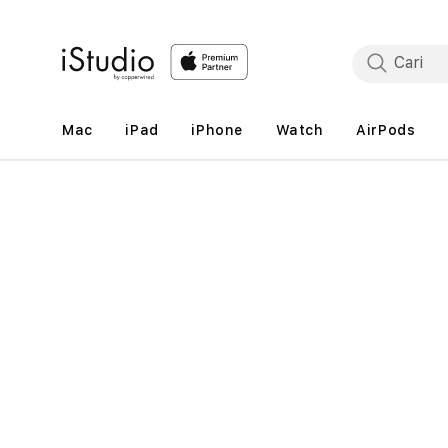
Lewati
ke
konten
Mac
iPad
iPhone
Watch
AirPods
Lewati
ke
informasi
produk