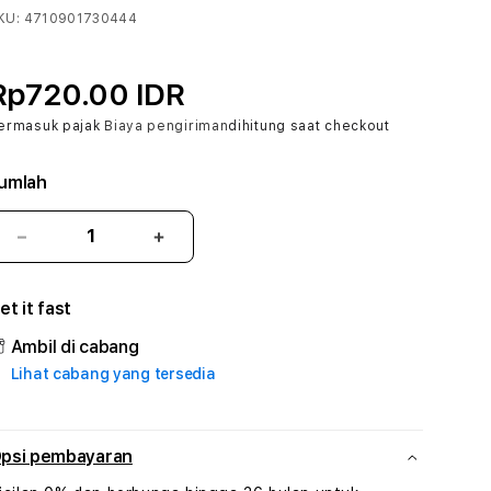
KU:
4710901730444
Rp720.00 IDR
ermasuk pajak
Biaya pengiriman
dihitung saat checkout
umlah
Kurangi
Tambah
jumlah
jumlah
untuk
untuk
et it fast
ASTRA88
ASTRA88
:
:
Ambil di cabang
True
True
Lihat cabang yang tersedia
Iconic
Iconic
Solusi
Solusi
Branding
Branding
Digital
Digital
psi pembayaran
Virtual
Virtual