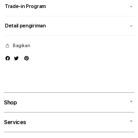
Trade-in Program
Detail pengiriman
Bagikan
Shop
Mac
Services
iPad