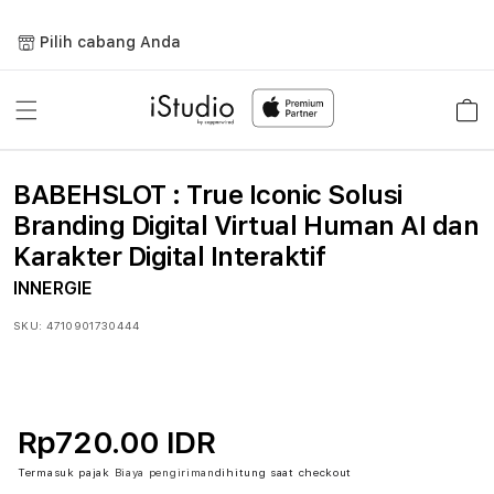
Lewati
ke
Pilih cabang Anda
konten
Keranja
BABEHSLOT : True Iconic Solusi
Branding Digital Virtual Human AI dan
Karakter Digital Interaktif
INNERGIE
SKU:
4710901730444
Rp720.00 IDR
Termasuk pajak
Biaya pengiriman
dihitung saat checkout