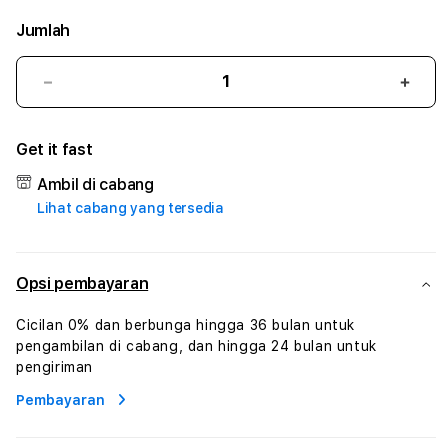
Jumlah
Kurangi
Tam
jumlah
juml
untuk
untu
Get it fast
BABEHSLOT
BAB
:
:
Ambil di cabang
True
True
Lihat cabang yang tersedia
Iconic
Iconi
Solusi
Solus
Branding
Bran
Digital
Digit
Opsi pembayaran
Virtual
Virtu
Human
Hum
Cicilan 0% dan berbunga hingga 36 bulan untuk
AI
AI
pengambilan di cabang, dan hingga 24 bulan untuk
dan
dan
pengiriman
Karakter
Kara
Pembayaran
Digital
Digit
Interaktif
Inter