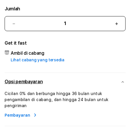
Jumlah
Kurangi
Tam
jumlah
juml
untuk
untu
Get it fast
BANDAR47
BAN
:
:
Ambil di cabang
True
True
Lihat cabang yang tersedia
Iconic
Iconi
Solusi
Solus
Branding
Bran
Digital
Digit
Opsi pembayaran
Virtual
Virtu
Human
Hum
Cicilan 0% dan berbunga hingga 36 bulan untuk
AI
AI
pengambilan di cabang, dan hingga 24 bulan untuk
dan
dan
pengiriman
Karakter
Kara
Pembayaran
Digital
Digit
Interaktif
Inter