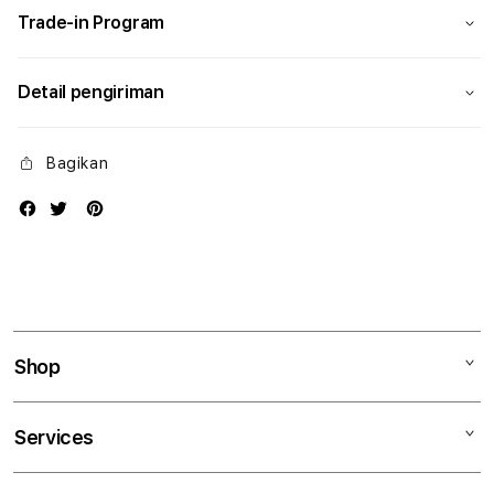
Trade-in Program
Detail pengiriman
Bagikan
Shop
Mac
Services
iPad