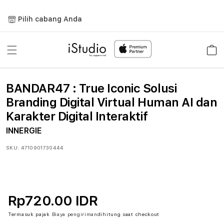
Lewati
ke
Pilih cabang Anda
konten
Keranja
BANDAR47 : True Iconic Solusi
Branding Digital Virtual Human AI dan
Karakter Digital Interaktif
INNERGIE
SKU:
4710901730444
Rp720.00 IDR
Termasuk pajak
Biaya pengiriman
dihitung saat checkout