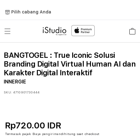
Lewati
ke
Pilih cabang Anda
konten
Keranja
BANGTOGEL : True Iconic Solusi
Branding Digital Virtual Human AI dan
Karakter Digital Interaktif
INNERGIE
SKU:
4710901730444
Rp720.00 IDR
Termasuk pajak
Biaya pengiriman
dihitung saat checkout