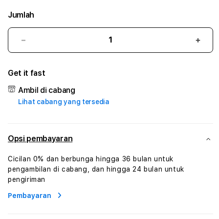
Jumlah
Kurangi
Tam
jumlah
juml
untuk
untu
Get it fast
BANGTOGEL
BAN
:
:
Ambil di cabang
True
True
Lihat cabang yang tersedia
Iconic
Iconi
Solusi
Solus
Branding
Bran
Digital
Digit
Opsi pembayaran
Virtual
Virtu
Human
Hum
Cicilan 0% dan berbunga hingga 36 bulan untuk
AI
AI
pengambilan di cabang, dan hingga 24 bulan untuk
dan
dan
pengiriman
Karakter
Kara
Pembayaran
Digital
Digit
Interaktif
Inter