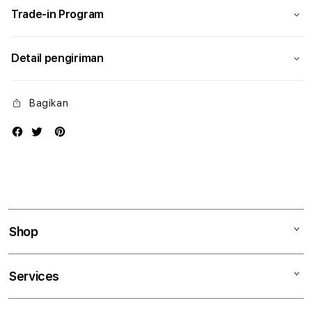
Trade-in Program
Detail pengiriman
Bagikan
Shop
Mac
Services
iPad