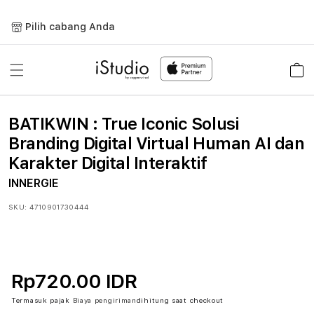
Lewati
ke
Pilih cabang Anda
konten
Keranja
BATIKWIN : True Iconic Solusi
Branding Digital Virtual Human AI dan
Karakter Digital Interaktif
INNERGIE
SKU:
4710901730444
Rp720.00 IDR
Termasuk pajak
Biaya pengiriman
dihitung saat checkout