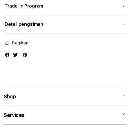
Trade-in Program
Detail pengiriman
Bagikan
Shop
Mac
Services
iPad