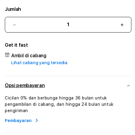
Jumlah
Kurangi
Tam
jumlah
juml
untuk
untu
Get it fast
BATIKWIN
BATI
:
:
Ambil di cabang
True
True
Lihat cabang yang tersedia
Iconic
Iconi
Solusi
Solus
Branding
Bran
Digital
Digit
Opsi pembayaran
Virtual
Virtu
Human
Hum
Cicilan 0% dan berbunga hingga 36 bulan untuk
AI
AI
pengambilan di cabang, dan hingga 24 bulan untuk
dan
dan
pengiriman
Karakter
Kara
Pembayaran
Digital
Digit
Interaktif
Inter