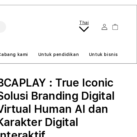
B
Thai
Masuk
Keranjang
a
h
a
Cabang kami
Untuk pendidikan
Untuk bisnis
s
a
BCAPLAY : True Iconic
Solusi Branding Digital
Virtual Human AI dan
Karakter Digital
Interaktif