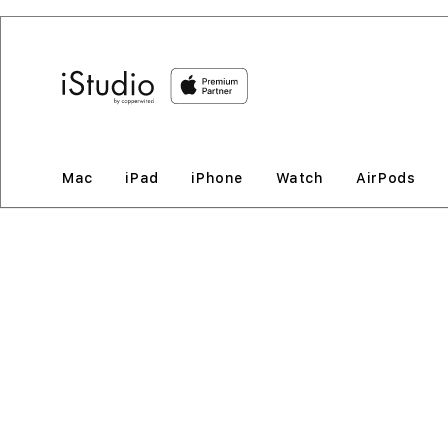
Lewati
ke
konten
Mac
iPad
iPhone
Watch
AirPods
Lewati
ke
informasi
produk