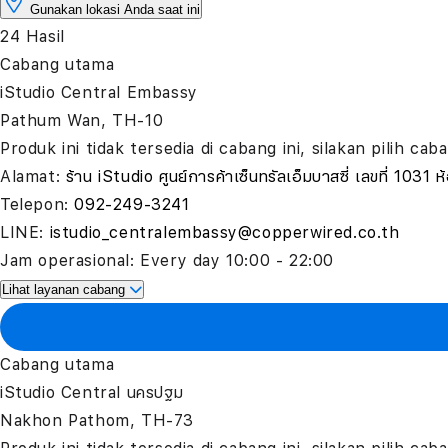
Gunakan lokasi Anda saat ini
Filter stores by distance
24 Hasil
Cabang utama
iStudio Central Embassy
Pathum Wan, TH-10
Produk ini tidak tersedia di cabang ini, silakan pilih ca
Alamat:
ร้าน iStudio ศูนย์การค้าเซ็นทรัลเอ็มบาสซี่ เลขที่
Telepon:
092-249-3241
LINE:
istudio_centralembassy@copperwired.co.th
Jam operasional:
Every day 10:00 - 22:00
Lihat layanan cabang
Cabang utama
iStudio Central นครปฐม
Nakhon Pathom, TH-73