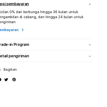
Digital
Digital
psi pembayaran
Virtual
Virtual
icilan 0% dan berbunga hingga 36 bulan untuk
Human
Human
engambilan di cabang, dan hingga 24 bulan untuk
AI
AI
engiriman
dan
dan
Karakter
Karakter
embayaran
Digital
Digital
Interaktif
Interaktif
rade-in Program
etail pengiriman
Bagikan