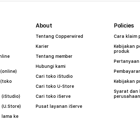
About
Policies
Tentang Copperwired
Cara klaim 
Karier
Kebijakan 
produk
nline
Tentang member
Pertanyaa
Hubungi kami
(online)
Pembayaran
Cari toko iStudio
 (toko
Kebijakan p
Cari toko U-Store
Syarat dan
 (iStudio)
Cari toko iServe
perusahaa
 (U.Store)
Pusat layanan iServe
 lama ke