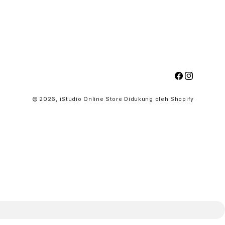
Facebook
Instagram
Cara
© 2026,
iStudio Online Store
Didukung oleh Shopify
pembay