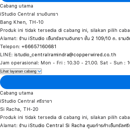
Cabang utama
iStudio Central รามอินทรา
Bang Khen, TH-10
Produk ini tidak tersedia di cabang ini, silakan pilih ca
Alamat:
ร้าน iStudio เซ็นทรัลรามอินทรา ชั้น 2 109/10 ถ. 
Telepon:
+66657160681
LINE:
istudio_centralramindra@copperwired.co.th
Jam operasional:
Mon - Fri : 10.30 - 21.00. Sat - Sun : 
Lihat layanan cabang
Cabang utama
iStudio Central ศรีราชา
Si Racha, TH-20
Produk ini tidak tersedia di cabang ini, silakan pilih ca
Alamat:
ร้าน iStudio Central Si Racha ศูนยก์ารค้าเซ็นทรัลศร