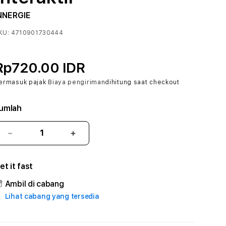
NNERGIE
KU:
4710901730444
Rp720.00 IDR
ermasuk pajak
Biaya pengiriman
dihitung saat checkout
umlah
Kurangi
Tambah
jumlah
jumlah
untuk
untuk
et it fast
BCAPLAY
BCAPLAY
:
:
Ambil di cabang
True
True
Lihat cabang yang tersedia
Iconic
Iconic
Solusi
Solusi
Branding
Branding