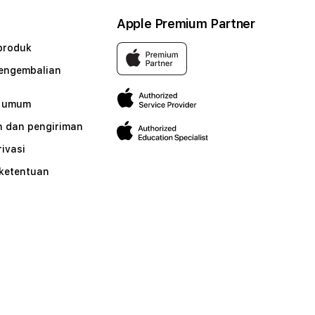
Apple Premium Partner
produk
pengembalian
n umum
 dan pengiriman
rivasi
 ketentuan
n