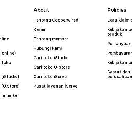
About
Policies
Tentang Copperwired
Cara klaim 
Karier
Kebijakan 
produk
nline
Tentang member
Pertanyaa
Hubungi kami
(online)
Pembayaran
Cari toko iStudio
 (toko
Kebijakan p
Cari toko U-Store
Syarat dan
 (iStudio)
Cari toko iServe
perusahaa
 (U.Store)
Pusat layanan iServe
 lama ke