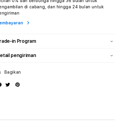
icilan 0% dan berbunga hingga 36 bulan untuk
Human
Human
engambilan di cabang, dan hingga 24 bulan untuk
AI
AI
engiriman
dan
dan
Karakter
Karakter
embayaran
Digital
Digital
Interaktif
Interaktif
rade-in Program
etail pengiriman
Bagikan