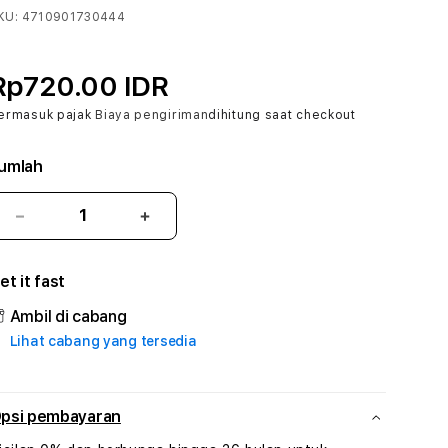
KU:
4710901730444
Rp720.00 IDR
ermasuk pajak
Biaya pengiriman
dihitung saat checkout
umlah
Kurangi
Tambah
jumlah
jumlah
untuk
untuk
et it fast
BENGKEL138
BENGKEL138
:
:
Ambil di cabang
True
True
Lihat cabang yang tersedia
Iconic
Iconic
Solusi
Solusi
Branding
Branding
Digital
Digital
psi pembayaran
Virtual
Virtual