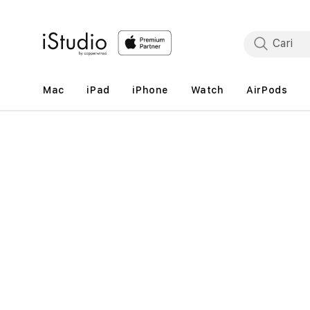
Lewati
ke
konten
Mac
iPad
iPhone
Watch
AirPods
Lewati
ke
informasi
produk