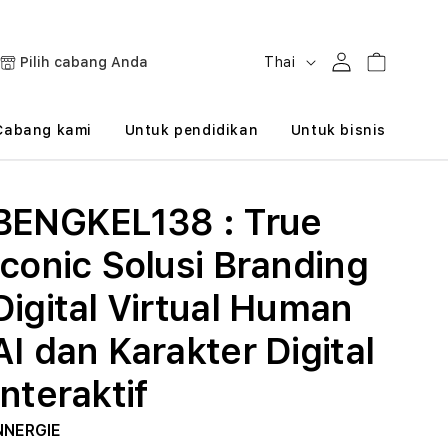
B
Masuk
Keranjang
Pilih cabang Anda
Thai
a
h
Cabang kami
Untuk pendidikan
Untuk bisnis
a
s
BENGKEL138 : True
a
Iconic Solusi Branding
Digital Virtual Human
AI dan Karakter Digital
Interaktif
NNERGIE