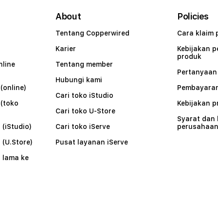
About
Policies
Tentang Copperwired
Cara klaim 
Karier
Kebijakan 
produk
nline
Tentang member
Pertanyaa
Hubungi kami
(online)
Pembayaran
Cari toko iStudio
 (toko
Kebijakan p
Cari toko U-Store
Syarat dan
 (iStudio)
Cari toko iServe
perusahaa
 (U.Store)
Pusat layanan iServe
 lama ke