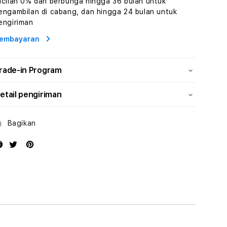
icilan 0% dan berbunga hingga 36 bulan untuk
Human
Human
engambilan di cabang, dan hingga 24 bulan untuk
AI
AI
engiriman
dan
dan
Karakter
Karakter
embayaran
Digital
Digital
Interaktif
Interaktif
rade-in Program
etail pengiriman
Bagikan