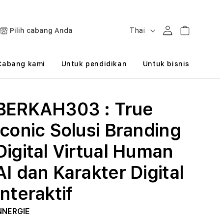
B
Masuk
Keranjang
Pilih cabang Anda
Thai
a
h
Cabang kami
Untuk pendidikan
Untuk bisnis
a
s
BERKAH303 : True
a
Iconic Solusi Branding
Digital Virtual Human
AI dan Karakter Digital
Interaktif
NNERGIE