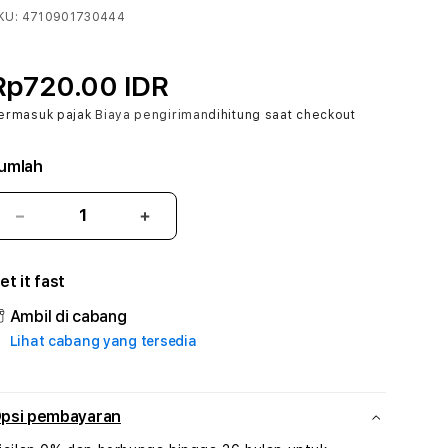
KU:
4710901730444
Rp720.00 IDR
ermasuk pajak
Biaya pengiriman
dihitung saat checkout
umlah
Kurangi
Tambah
jumlah
jumlah
untuk
untuk
et it fast
BERKAH303
BERKAH303
:
:
Ambil di cabang
True
True
Lihat cabang yang tersedia
Iconic
Iconic
Solusi
Solusi
Branding
Branding
Digital
Digital
psi pembayaran
Virtual
Virtual