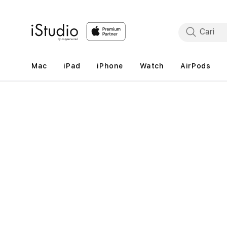
Lewati
ke
konten
Mac
iPad
iPhone
Watch
AirPods
Lewati
ke
informasi
produk