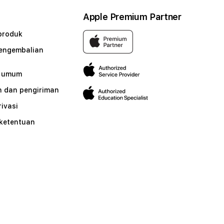
Apple Premium Partner
produk
pengembalian
n umum
 dan pengiriman
rivasi
 ketentuan
n