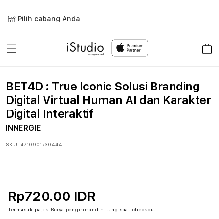
Lewati
ke
Pilih cabang Anda
konten
Keranja
BET4D : True Iconic Solusi Branding
Digital Virtual Human AI dan Karakter
Digital Interaktif
INNERGIE
SKU:
4710901730444
Rp720.00 IDR
Termasuk pajak
Biaya pengiriman
dihitung saat checkout