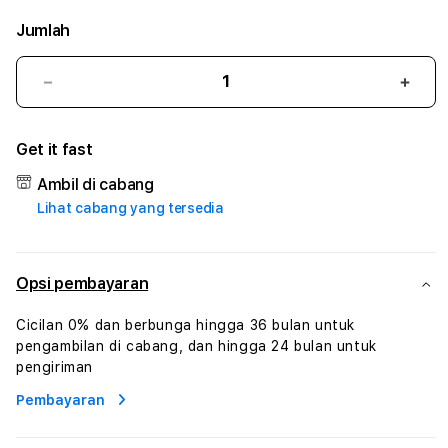
Jumlah
Kurangi
Tam
jumlah
juml
untuk
untu
Get it fast
BET4D
BET
:
:
Ambil di cabang
True
True
Lihat cabang yang tersedia
Iconic
Iconi
Solusi
Solus
Branding
Bran
Digital
Digit
Opsi pembayaran
Virtual
Virtu
Human
Hum
Cicilan 0% dan berbunga hingga 36 bulan untuk
AI
AI
pengambilan di cabang, dan hingga 24 bulan untuk
dan
dan
pengiriman
Karakter
Kara
Pembayaran
Digital
Digit
Interaktif
Inter