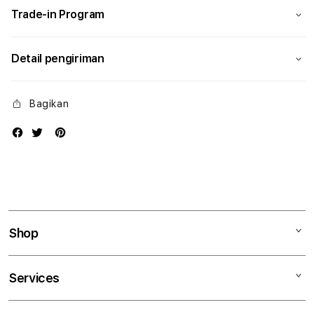
Trade-in Program
Detail pengiriman
Bagikan
Shop
Mac
Services
iPad