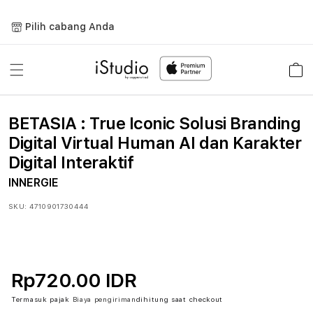
Lewati
ke
Pilih cabang Anda
konten
Keranja
BETASIA : True Iconic Solusi Branding
Digital Virtual Human AI dan Karakter
Digital Interaktif
INNERGIE
SKU:
4710901730444
Rp720.00 IDR
Termasuk pajak
Biaya pengiriman
dihitung saat checkout