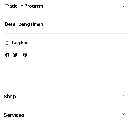
Trade-in Program
Detail pengiriman
Bagikan
Shop
Mac
Services
iPad