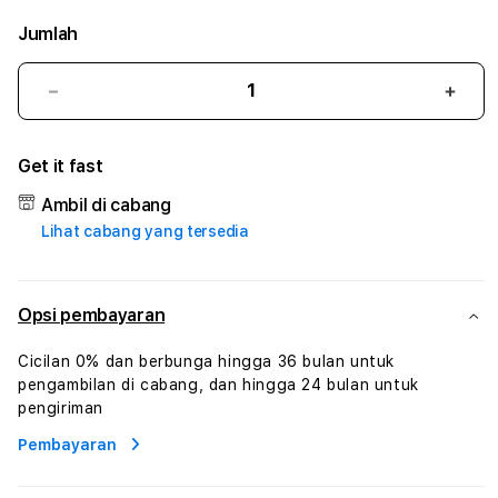
Jumlah
Kurangi
Tam
jumlah
juml
untuk
untu
Get it fast
BETASIA
BETA
:
:
Ambil di cabang
True
True
Lihat cabang yang tersedia
Iconic
Iconi
Solusi
Solus
Branding
Bran
Digital
Digit
Opsi pembayaran
Virtual
Virtu
Human
Hum
Cicilan 0% dan berbunga hingga 36 bulan untuk
AI
AI
pengambilan di cabang, dan hingga 24 bulan untuk
dan
dan
pengiriman
Karakter
Kara
Pembayaran
Digital
Digit
Interaktif
Inter