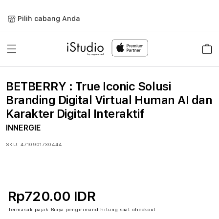
Lewati
ke
Pilih cabang Anda
konten
Keranja
BETBERRY : True Iconic Solusi
Branding Digital Virtual Human AI dan
Karakter Digital Interaktif
INNERGIE
SKU:
4710901730444
Rp720.00 IDR
Termasuk pajak
Biaya pengiriman
dihitung saat checkout