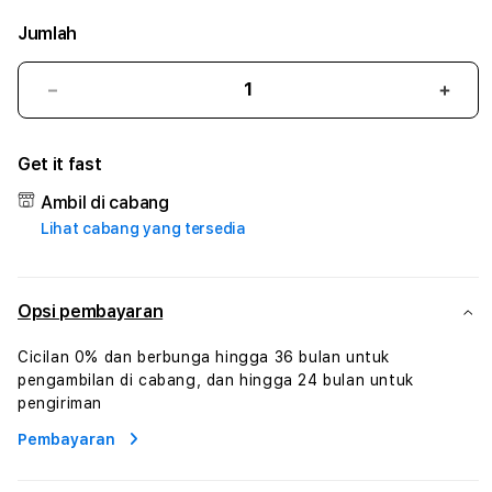
Jumlah
Kurangi
Tam
jumlah
juml
untuk
untu
Get it fast
BETBERRY
BET
:
:
Ambil di cabang
True
True
Lihat cabang yang tersedia
Iconic
Iconi
Solusi
Solus
Branding
Bran
Digital
Digit
Opsi pembayaran
Virtual
Virtu
Human
Hum
Cicilan 0% dan berbunga hingga 36 bulan untuk
AI
AI
pengambilan di cabang, dan hingga 24 bulan untuk
dan
dan
pengiriman
Karakter
Kara
Pembayaran
Digital
Digit
Interaktif
Inter