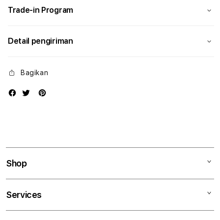
Trade-in Program
Detail pengiriman
Bagikan
Shop
Mac
Services
iPad