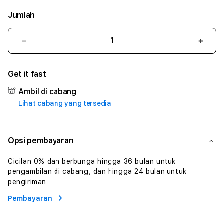
Jumlah
Kurangi
Tam
jumlah
juml
untuk
untu
Get it fast
BETCOI
BETC
:
:
Ambil di cabang
True
True
Lihat cabang yang tersedia
Iconic
Iconi
Solusi
Solus
Branding
Bran
Digital
Digit
Opsi pembayaran
Virtual
Virtu
Human
Hum
Cicilan 0% dan berbunga hingga 36 bulan untuk
AI
AI
pengambilan di cabang, dan hingga 24 bulan untuk
dan
dan
pengiriman
Karakter
Kara
Pembayaran
Digital
Digit
Interaktif
Inter