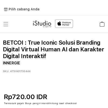
Lewati
ke
Pilih cabang Anda
konten
Keranja
BETCOI : True Iconic Solusi Branding
Digital Virtual Human AI dan Karakter
Digital Interaktif
INNERGIE
SKU:
4710901730444
Rp720.00 IDR
Termasuk pajak
Biaya pengiriman
dihitung saat checkout