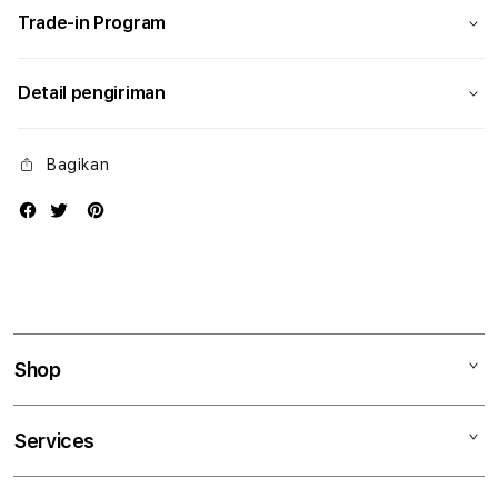
Trade-in Program
Detail pengiriman
Bagikan
Shop
Mac
Services
iPad