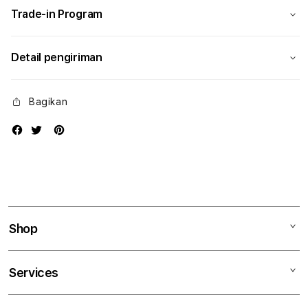
Trade-in Program
Detail pengiriman
Bagikan
Shop
Mac
Services
iPad