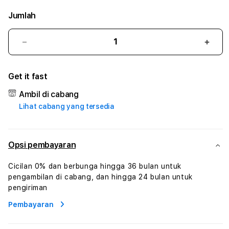
Jumlah
Kurangi
Tam
jumlah
juml
untuk
untu
Get it fast
BGOWIN
BGO
:
:
Ambil di cabang
True
True
Lihat cabang yang tersedia
Iconic
Iconi
Solusi
Solus
Branding
Bran
Digital
Digit
Opsi pembayaran
Virtual
Virtu
Human
Hum
Cicilan 0% dan berbunga hingga 36 bulan untuk
AI
AI
pengambilan di cabang, dan hingga 24 bulan untuk
dan
dan
pengiriman
Karakter
Kara
Pembayaran
Digital
Digit
Interaktif
Inter