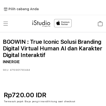
Lewati
ke
Pilih cabang Anda
konten
Keranja
BGOWIN : True Iconic Solusi Branding
Digital Virtual Human AI dan Karakter
Digital Interaktif
INNERGIE
SKU:
4710901730444
Rp720.00 IDR
Termasuk pajak
Biaya pengiriman
dihitung saat checkout