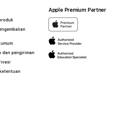
Apple Premium Partner
produk
pengembalian
n umum
 dan pengiriman
rivasi
 ketentuan
n