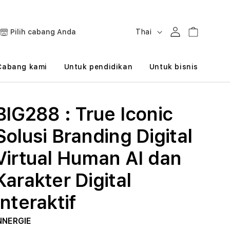
B
Masuk
Keranjang
Pilih cabang Anda
Thai
a
h
Cabang kami
Untuk pendidikan
Untuk bisnis
a
s
BIG288 : True Iconic
a
Solusi Branding Digital
Virtual Human AI dan
Karakter Digital
Interaktif
NNERGIE