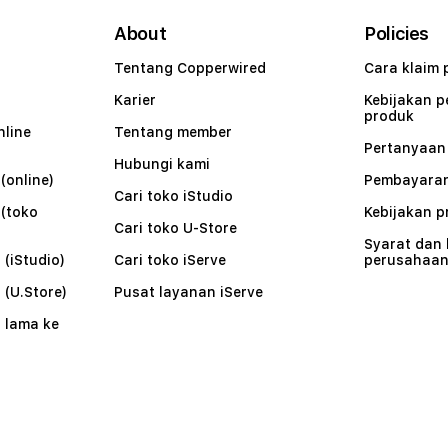
About
Policies
Tentang Copperwired
Cara klaim 
Karier
Kebijakan 
produk
nline
Tentang member
Pertanyaa
Hubungi kami
(online)
Pembayaran
Cari toko iStudio
 (toko
Kebijakan p
Cari toko U-Store
Syarat dan
 (iStudio)
Cari toko iServe
perusahaa
 (U.Store)
Pusat layanan iServe
 lama ke