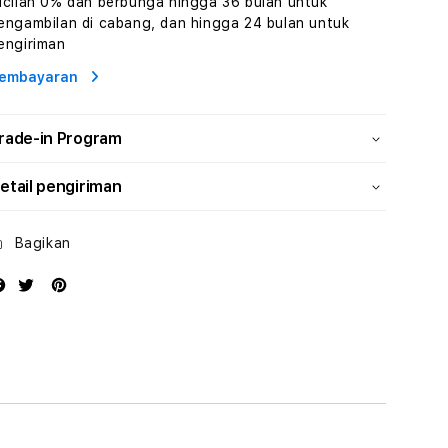
icilan 0% dan berbunga hingga 36 bulan untuk
Human
Human
engambilan di cabang, dan hingga 24 bulan untuk
AI
AI
engiriman
dan
dan
Karakter
Karakter
embayaran
Digital
Digital
Interaktif
Interaktif
rade-in Program
etail pengiriman
Bagikan