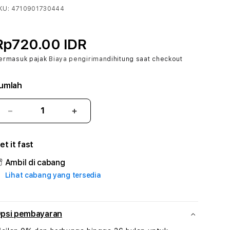
KU:
4710901730444
Rp720.00 IDR
ermasuk pajak
Biaya pengiriman
dihitung saat checkout
umlah
Kurangi
Tambah
jumlah
jumlah
untuk
untuk
et it fast
BIG288
BIG288
:
:
Ambil di cabang
True
True
Lihat cabang yang tersedia
Iconic
Iconic
Solusi
Solusi
Branding
Branding
Digital
Digital
psi pembayaran
Virtual
Virtual