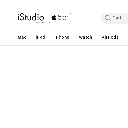
Lewati
ke
konten
Mac
iPad
iPhone
Watch
AirPods
Lewati
ke
informasi
produk