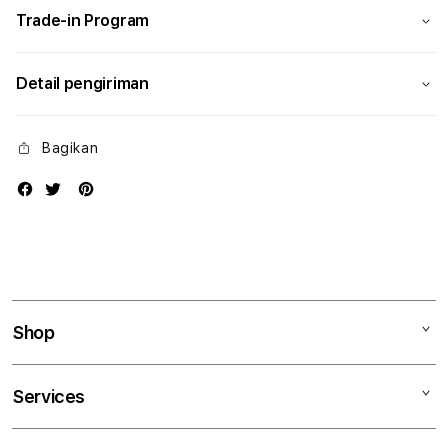
Trade-in Program
Detail pengiriman
Bagikan
Shop
Mac
Services
iPad