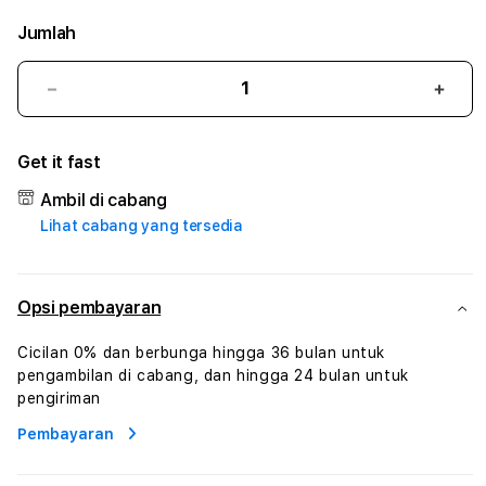
Jumlah
Kurangi
Tam
jumlah
juml
untuk
untu
Get it fast
BINTANGDOMINO
BIN
:
:
Ambil di cabang
True
True
Lihat cabang yang tersedia
Iconic
Iconi
Solusi
Solus
Branding
Bran
Digital
Digit
Opsi pembayaran
Virtual
Virtu
Human
Hum
Cicilan 0% dan berbunga hingga 36 bulan untuk
AI
AI
pengambilan di cabang, dan hingga 24 bulan untuk
dan
dan
pengiriman
Karakter
Kara
Pembayaran
Digital
Digit
Interaktif
Inter