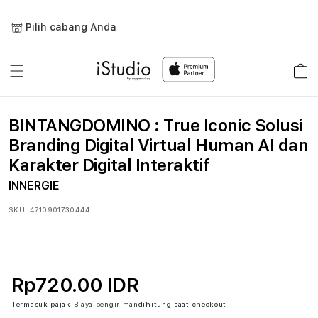
Lewati
ke
Pilih cabang Anda
konten
Keranja
BINTANGDOMINO : True Iconic Solusi
Branding Digital Virtual Human AI dan
Karakter Digital Interaktif
INNERGIE
SKU:
4710901730444
Rp720.00 IDR
Termasuk pajak
Biaya pengiriman
dihitung saat checkout