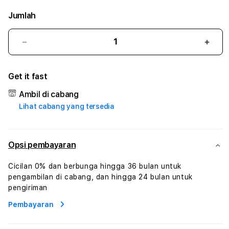
Jumlah
Kurangi
Tam
jumlah
juml
untuk
untu
Get it fast
BINTANGMPO
BIN
:
:
Ambil di cabang
True
True
Lihat cabang yang tersedia
Iconic
Iconi
Solusi
Solus
Branding
Bran
Digital
Digit
Opsi pembayaran
Virtual
Virtu
Human
Hum
Cicilan 0% dan berbunga hingga 36 bulan untuk
AI
AI
pengambilan di cabang, dan hingga 24 bulan untuk
dan
dan
pengiriman
Karakter
Kara
Pembayaran
Digital
Digit
Interaktif
Inter