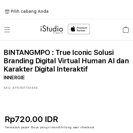
Lewati
ke
Pilih cabang Anda
konten
Keranja
BINTANGMPO : True Iconic Solusi
Branding Digital Virtual Human AI dan
Karakter Digital Interaktif
INNERGIE
SKU:
4710901730444
Rp720.00 IDR
Termasuk pajak
Biaya pengiriman
dihitung saat checkout