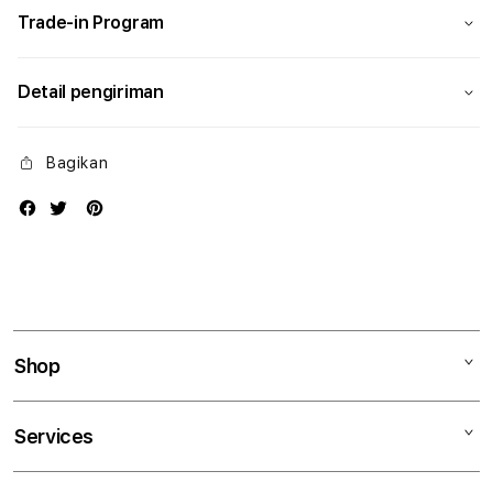
Trade-in Program
Detail pengiriman
Bagikan
Shop
Mac
Services
iPad