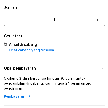
Jumlah
Kurangi
Tam
jumlah
juml
untuk
untu
Get it fast
BOLA2289
BOL
:
:
Ambil di cabang
True
True
Lihat cabang yang tersedia
Iconic
Iconi
Solusi
Solus
Branding
Bran
Digital
Digit
Opsi pembayaran
Virtual
Virtu
Human
Hum
Cicilan 0% dan berbunga hingga 36 bulan untuk
AI
AI
pengambilan di cabang, dan hingga 24 bulan untuk
dan
dan
pengiriman
Karakter
Kara
Pembayaran
Digital
Digit
Interaktif
Inter