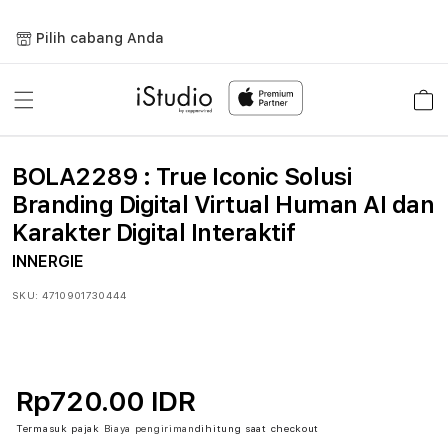
Lewati
ke
Pilih cabang Anda
konten
Keranja
BOLA2289 : True Iconic Solusi
Branding Digital Virtual Human AI dan
Karakter Digital Interaktif
INNERGIE
SKU:
4710901730444
Rp720.00 IDR
Termasuk pajak
Biaya pengiriman
dihitung saat checkout