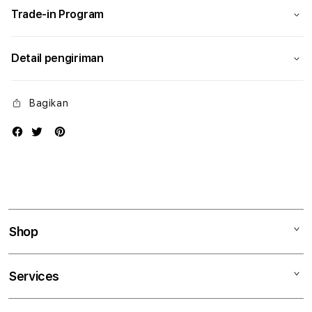
Trade-in Program
Detail pengiriman
Bagikan
Shop
Mac
Services
iPad