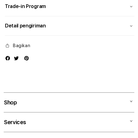
Trade-in Program
Detail pengiriman
Bagikan
Shop
Mac
Services
iPad