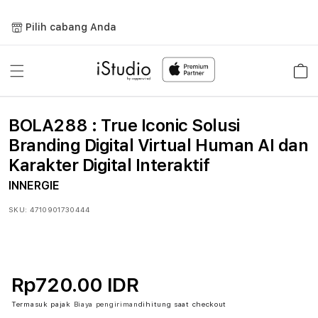
Lewati
ke
Pilih cabang Anda
konten
Keranja
BOLA288 : True Iconic Solusi
Branding Digital Virtual Human AI dan
Karakter Digital Interaktif
INNERGIE
SKU:
4710901730444
Rp720.00 IDR
Termasuk pajak
Biaya pengiriman
dihitung saat checkout