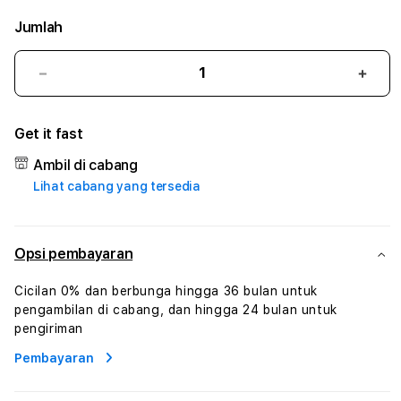
Jumlah
Kurangi
Tam
jumlah
juml
untuk
untu
Get it fast
BOLA288
BOL
:
:
Ambil di cabang
True
True
Lihat cabang yang tersedia
Iconic
Iconi
Solusi
Solus
Branding
Bran
Digital
Digit
Opsi pembayaran
Virtual
Virtu
Human
Hum
Cicilan 0% dan berbunga hingga 36 bulan untuk
AI
AI
pengambilan di cabang, dan hingga 24 bulan untuk
dan
dan
pengiriman
Karakter
Kara
Pembayaran
Digital
Digit
Interaktif
Inter