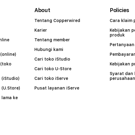
About
Policies
Tentang Copperwired
Cara klaim 
Karier
Kebijakan 
produk
nline
Tentang member
Pertanyaa
Hubungi kami
(online)
Pembayaran
Cari toko iStudio
 (toko
Kebijakan p
Cari toko U-Store
Syarat dan
 (iStudio)
Cari toko iServe
perusahaa
 (U.Store)
Pusat layanan iServe
 lama ke