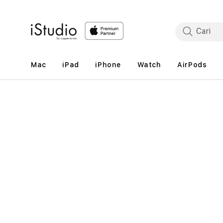
Lewati
ke
konten
Mac
iPad
iPhone
Watch
AirPods
Lewati
ke
informasi
produk