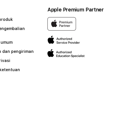
Apple Premium Partner
produk
pengembalian
n umum
 dan pengiriman
rivasi
 ketentuan
n