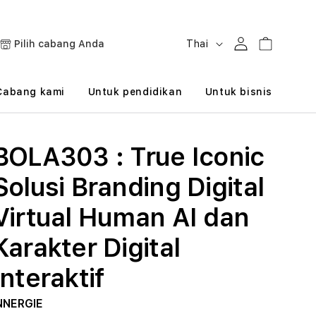
B
Masuk
Keranjang
Pilih cabang Anda
Thai
a
h
Cabang kami
Untuk pendidikan
Untuk bisnis
a
s
BOLA303 : True Iconic
a
Solusi Branding Digital
Virtual Human AI dan
Karakter Digital
Interaktif
NNERGIE