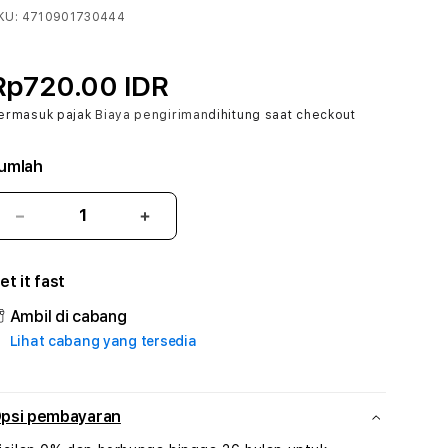
KU:
4710901730444
Rp720.00 IDR
ermasuk pajak
Biaya pengiriman
dihitung saat checkout
umlah
Kurangi
Tambah
jumlah
jumlah
untuk
untuk
et it fast
BOLA303
BOLA303
:
:
Ambil di cabang
True
True
Lihat cabang yang tersedia
Iconic
Iconic
Solusi
Solusi
Branding
Branding
Digital
Digital
psi pembayaran
Virtual
Virtual