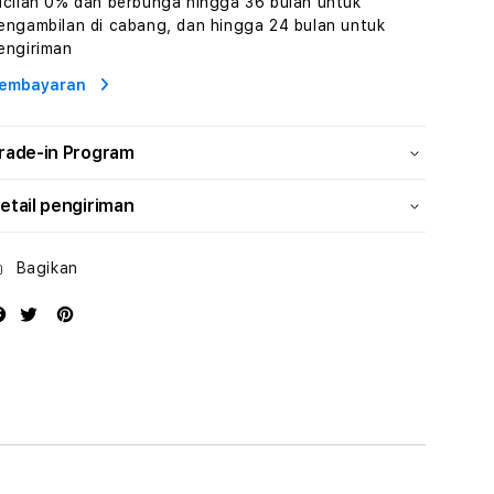
icilan 0% dan berbunga hingga 36 bulan untuk
Human
Human
engambilan di cabang, dan hingga 24 bulan untuk
AI
AI
engiriman
dan
dan
Karakter
Karakter
embayaran
Digital
Digital
Interaktif
Interaktif
rade-in Program
etail pengiriman
Bagikan