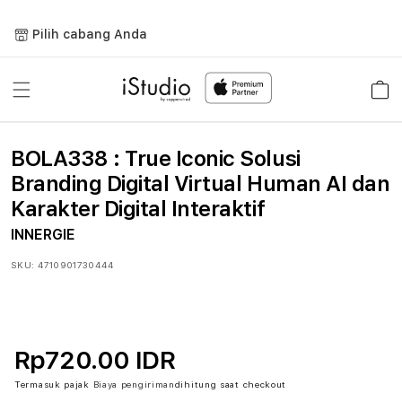
Lewati
ke
Pilih cabang Anda
konten
Keranja
BOLA338 : True Iconic Solusi
Branding Digital Virtual Human AI dan
Karakter Digital Interaktif
INNERGIE
SKU:
4710901730444
Rp720.00 IDR
Termasuk pajak
Biaya pengiriman
dihitung saat checkout