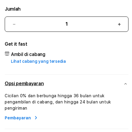
Jumlah
Kurangi
Tam
jumlah
juml
untuk
untu
Get it fast
BOLA338
BOL
:
:
Ambil di cabang
True
True
Lihat cabang yang tersedia
Iconic
Iconi
Solusi
Solus
Branding
Bran
Digital
Digit
Opsi pembayaran
Virtual
Virtu
Human
Hum
Cicilan 0% dan berbunga hingga 36 bulan untuk
AI
AI
pengambilan di cabang, dan hingga 24 bulan untuk
dan
dan
pengiriman
Karakter
Kara
Pembayaran
Digital
Digit
Interaktif
Inter