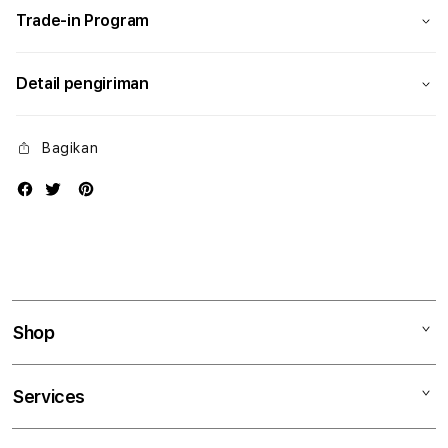
Trade-in Program
Detail pengiriman
Bagikan
Shop
Mac
Services
iPad