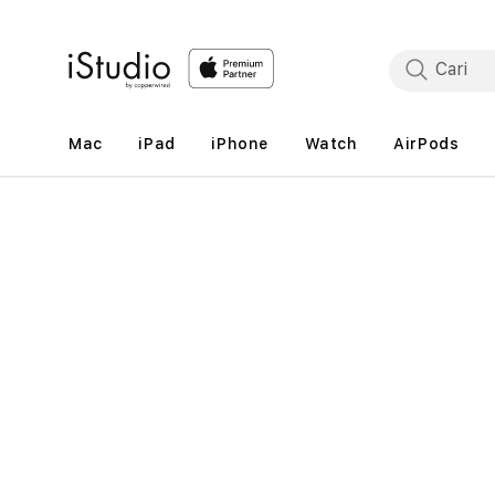
Lewati
ke
konten
Mac
iPad
iPhone
Watch
AirPods
Lewati
ke
informasi
produk