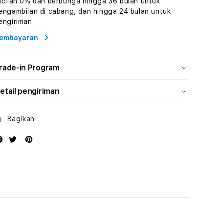
icilan 0% dan berbunga hingga 36 bulan untuk
Human
Human
engambilan di cabang, dan hingga 24 bulan untuk
AI
AI
engiriman
dan
dan
Karakter
Karakter
embayaran
Digital
Digital
Interaktif
Interaktif
rade-in Program
etail pengiriman
Bagikan