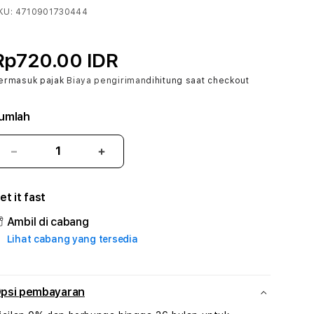
KU:
4710901730444
Rp720.00 IDR
ermasuk pajak
Biaya pengiriman
dihitung saat checkout
umlah
Kurangi
Tambah
jumlah
jumlah
untuk
untuk
et it fast
BOLAQIUQIU
BOLAQIUQIU
:
:
Ambil di cabang
True
True
Lihat cabang yang tersedia
Iconic
Iconic
Solusi
Solusi
Branding
Branding
Digital
Digital
psi pembayaran
Virtual
Virtual