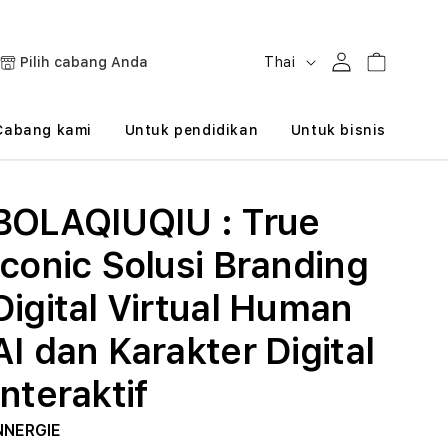
B
Masuk
Keranjang
Pilih cabang Anda
Thai
a
h
Cabang kami
Untuk pendidikan
Untuk bisnis
a
s
BOLAQIUQIU : True
a
Iconic Solusi Branding
Digital Virtual Human
AI dan Karakter Digital
Interaktif
NNERGIE