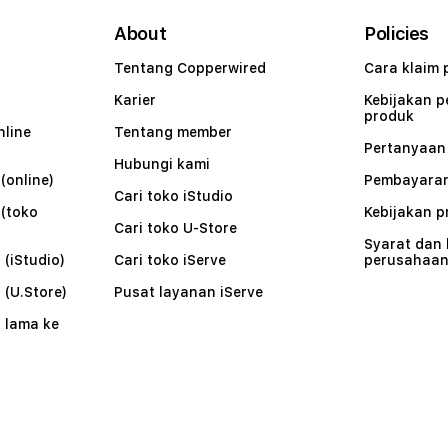
About
Policies
Tentang Copperwired
Cara klaim 
Karier
Kebijakan 
produk
nline
Tentang member
Pertanyaa
Hubungi kami
(online)
Pembayaran
Cari toko iStudio
 (toko
Kebijakan p
Cari toko U-Store
Syarat dan
 (iStudio)
Cari toko iServe
perusahaa
 (U.Store)
Pusat layanan iServe
 lama ke