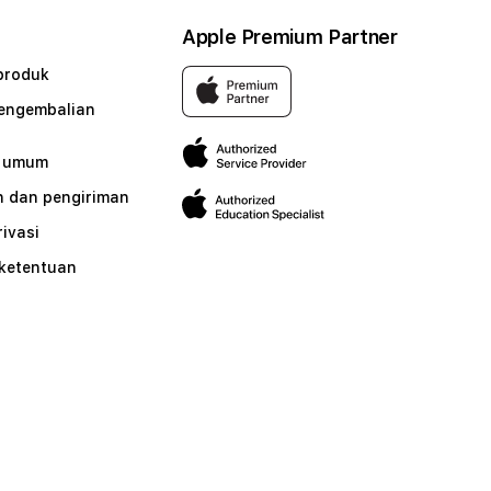
Apple Premium Partner
produk
pengembalian
n umum
 dan pengiriman
rivasi
 ketentuan
n